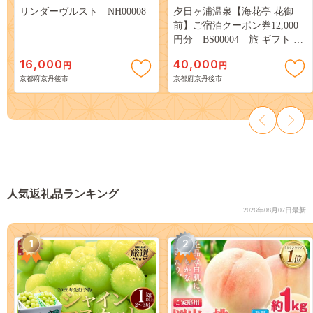
リンダーヴルスト NH00008
夕日ヶ浦温泉【海花亭 花御
前】ご宿泊クーポン券12,000
円分 BS00004 旅 ギフト 天
橋立 城崎温泉 伊根 も近い 海
16,000
40,000
円
円
の 京都旅行 カニ旅行 カニ旅
京都府京丹後市
京都府京丹後市
カニ 温泉 海水浴
人気返礼品ランキング
2026年08月07日最新
1
2