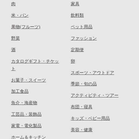
肉
家具
米・パン
飲料類
果物(フルーツ)
ペット用品
野菜
ファッション
酒
定期便
カタログギフト・チケッ
卵
ト
スポーツ・アウトドア
お菓子・スイーツ
季節・旬の品
加工食品
アクティビティ・ツアー
魚介・海産物
布団・寝具
工芸品・装飾品
キッズ・ベビー用品
家電・電化製品
美容・健康
ホーム＆キッチン