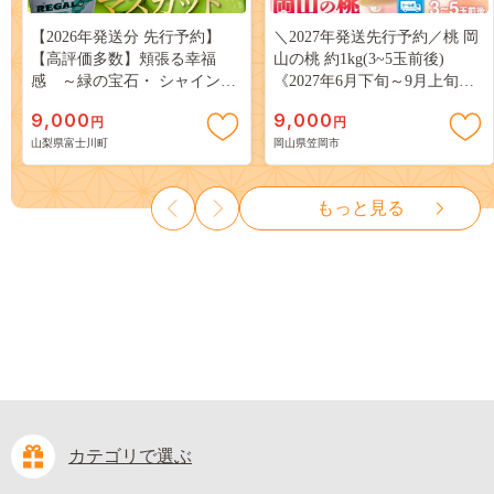
【2026年発送分 先行予約】
＼2027年発送先行予約／桃 岡
【高評価多数】頬張る幸福
山の桃 約1kg(3~5玉前後)
感 ～緑の宝石・ シャインマ
《2027年6月下旬～9月上旬頃
スカット ～ １ｋｇ以上（２～
出荷》 ご家庭用 訳あり 白桃
9,000
9,000
円
円
３房） フルーツ 山梨県産 果
岡山 はくとう スイーツ フル
山梨県富士川町
岡山県笠岡市
物 くだもの シャイン マスカ
ーツ 果物 デザート 旬 モモ も
ット ぶどう ブドウ 葡萄 大粒
も 先行予約 送料無料 果物 岡
種なし 先行予約 富士川町
山県 笠岡市 清水白桃 白鳳 白
もっと見る
10000円 一万円 9000円 九千円
麗 クール便---
kasaoka_zsy_419_100---
カテゴリで選ぶ