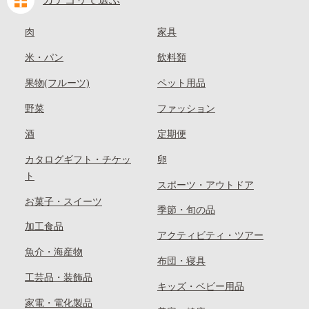
肉
家具
米・パン
飲料類
果物(フルーツ)
ペット用品
野菜
ファッション
酒
定期便
カタログギフト・チケッ
卵
ト
スポーツ・アウトドア
お菓子・スイーツ
季節・旬の品
加工食品
アクティビティ・ツアー
魚介・海産物
布団・寝具
工芸品・装飾品
キッズ・ベビー用品
家電・電化製品