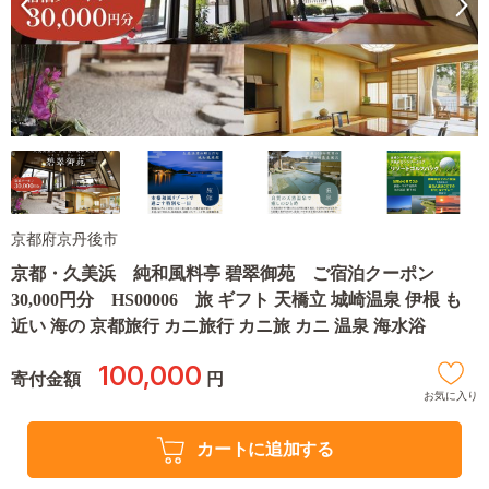
京都府京丹後市
京都・久美浜 純和風料亭 碧翠御苑 ご宿泊クーポン
30,000円分 HS00006 旅 ギフト 天橋立 城崎温泉 伊根 も
近い 海の 京都旅行 カニ旅行 カニ旅 カニ 温泉 海水浴
100,000
寄付金額
円
お気に入り
カートに追加する