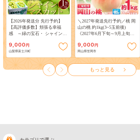
【2026年発送分 先行予約】
＼2027年発送先行予約／桃 岡
【高評価多数】頬張る幸福
山の桃 約1kg(3~5玉前後)
感 ～緑の宝石・ シャインマ
《2027年6月下旬～9月上旬頃
スカット ～ １ｋｇ以上（２～
出荷》 ご家庭用 訳あり 白桃
9,000
9,000
円
円
３房） フルーツ 山梨県産 果
岡山 はくとう スイーツ フル
山梨県富士川町
岡山県笠岡市
物 くだもの シャイン マスカ
ーツ 果物 デザート 旬 モモ も
ット ぶどう ブドウ 葡萄 大粒
も 先行予約 送料無料 果物 岡
種なし 先行予約 富士川町
山県 笠岡市 清水白桃 白鳳 白
もっと見る
10000円 一万円 9000円 九千円
麗 クール便---
kasaoka_zsy_419_100---
カテゴリで選ぶ