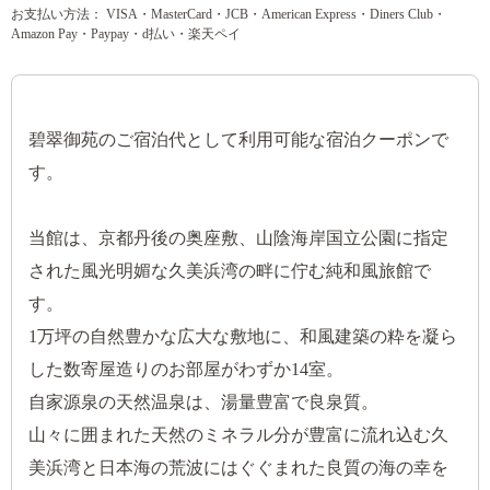
お支払い方法： VISA・MasterCard・JCB・American Express・Diners Club・
Amazon Pay・Paypay・d払い・楽天ペイ
碧翠御苑のご宿泊代として利用可能な宿泊クーポンで
す。
当館は、京都丹後の奥座敷、山陰海岸国立公園に指定
された風光明媚な久美浜湾の畔に佇む純和風旅館で
す。
1万坪の自然豊かな広大な敷地に、和風建築の粋を凝ら
した数寄屋造りのお部屋がわずか14室。
自家源泉の天然温泉は、湯量豊富で良泉質。
山々に囲まれた天然のミネラル分が豊富に流れ込む久
美浜湾と日本海の荒波にはぐぐまれた良質の海の幸を