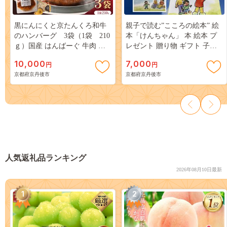
黒にんにくと京たんくろ和牛
親子で読む”こころの絵本” 絵
のハンバーグ 3袋（1袋 210
本「けんちゃん」 本 絵本 プ
ｇ）国産 はんばーぐ 牛肉 温
レゼント 贈り物 ギフト 子供
めるだけ レンジ 肉 簡単調理
孫 お祝い 誕生日 保育園 幼稚
10,000
7,000
円
円
湯煎 小分け 人気 子供
園 小学校 絵本 心の交流 送料
京都府京丹後市
京都府京丹後市
NH00003
無料 PJ00001
人気返礼品ランキング
2026年08月10日最新
1
2