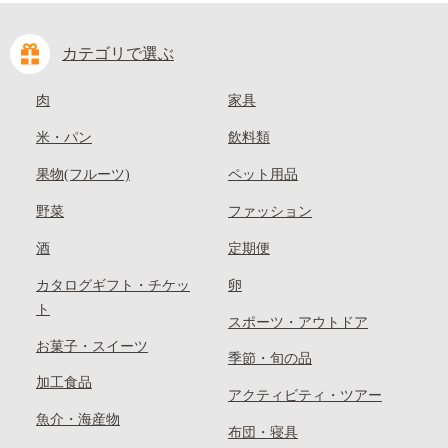
カテゴリで選ぶ
肉
家具
米・パン
飲料類
果物(フルーツ)
ペット用品
野菜
ファッション
酒
定期便
カタログギフト・チケッ
卵
ト
スポーツ・アウトドア
お菓子・スイーツ
季節・旬の品
加工食品
アクティビティ・ツアー
魚介・海産物
布団・寝具