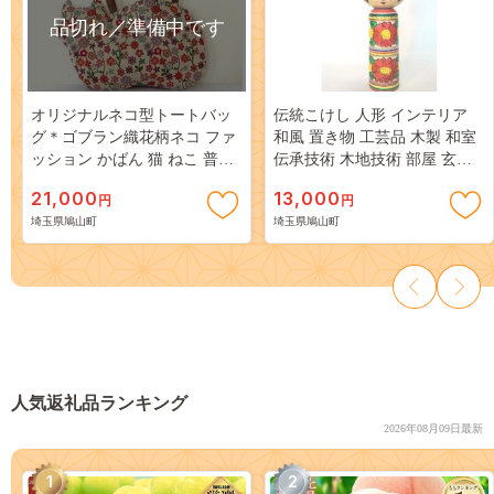
品切れ／準備中です
オリジナルネコ型トートバッ
伝統こけし 人形 インテリア
グ＊ゴブラン織花柄ネコ ファ
和風 置き物 工芸品 木製 和室
ッション かばん 猫 ねこ 普段
伝承技術 木地技術 部屋 玄関
使い お出かけ
飾り
21,000
13,000
円
円
埼玉県鳩山町
埼玉県鳩山町
人気返礼品ランキング
2026年08月09日最新
1
2