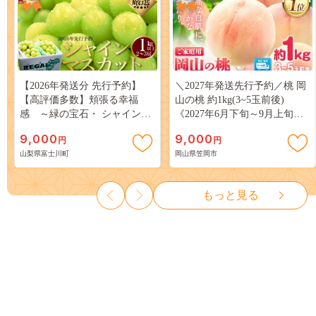
【2026年発送分 先行予約】
＼2027年発送先行予約／桃 岡
【高評価多数】頬張る幸福
山の桃 約1kg(3~5玉前後)
感 ～緑の宝石・ シャインマ
《2027年6月下旬～9月上旬頃
スカット ～ １ｋｇ以上（２～
出荷》 ご家庭用 訳あり 白桃
9,000
9,000
円
円
３房） フルーツ 山梨県産 果
岡山 はくとう スイーツ フル
山梨県富士川町
岡山県笠岡市
物 くだもの シャイン マスカ
ーツ 果物 デザート 旬 モモ も
ット ぶどう ブドウ 葡萄 大粒
も 先行予約 送料無料 果物 岡
種なし 先行予約 富士川町
山県 笠岡市 清水白桃 白鳳 白
もっと見る
10000円 一万円 9000円 九千円
麗 クール便---
kasaoka_zsy_419_100---