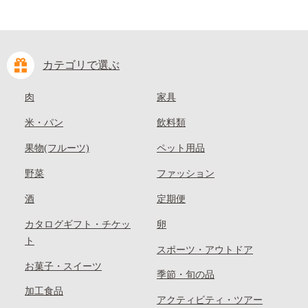
カテゴリで選ぶ
肉
家具
米・パン
飲料類
果物(フルーツ)
ペット用品
野菜
ファッション
酒
定期便
カタログギフト・チケッ
卵
ト
スポーツ・アウトドア
お菓子・スイーツ
季節・旬の品
加工食品
アクティビティ・ツアー