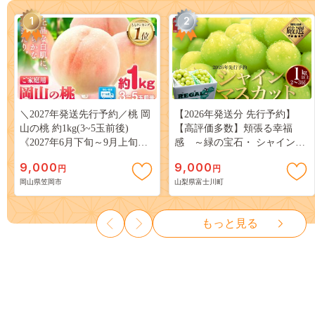
1
2
＼2027年発送先行予約／桃 岡
【2026年発送分 先行予約】
山の桃 約1kg(3~5玉前後)
【高評価多数】頬張る幸福
《2027年6月下旬～9月上旬頃
感 ～緑の宝石・ シャインマ
出荷》 ご家庭用 訳あり 白桃
スカット ～ １ｋｇ以上（２～
9,000
9,000
円
円
岡山 はくとう スイーツ フル
３房） フルーツ 山梨県産 果
岡山県笠岡市
山梨県富士川町
ーツ 果物 デザート 旬 モモ も
物 くだもの シャイン マスカ
も 先行予約 送料無料 果物 岡
ット ぶどう ブドウ 葡萄 大粒
山県 笠岡市 清水白桃 白鳳 白
種なし 先行予約 富士川町
もっと見る
麗 クール便---
10000円 一万円 9000円 九千円
kasaoka_zsy_419_100---