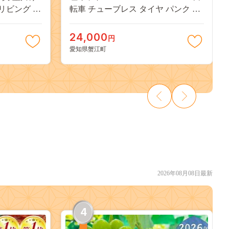
 リビング ド
転車 チューブレス タイヤ パンク 修
のリース
理 キット 自転車 ロード 漕ぐ 走る
チューブ ゴム ロードバイク マクハ
24,000
円
ル 送料無料 施工 タイヤ 有限会社 フ
愛知県蟹江町
ジチカ 愛知県 蟹江町
2026年08月08日最新
4