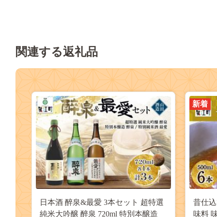
関連する返礼品
新着
日本酒 醉泉&最愛 3本セット 超特選
昔仕込本
純米大吟醸 醉泉 720ml 特別本醸造
味料 