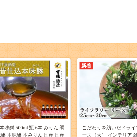
新着
味醂 500ml 瓶 6本 みりん 調
こだわりを紡いだドライ
味醂 本味醂 本みりん 国産 国産
ース（大） インテリア 