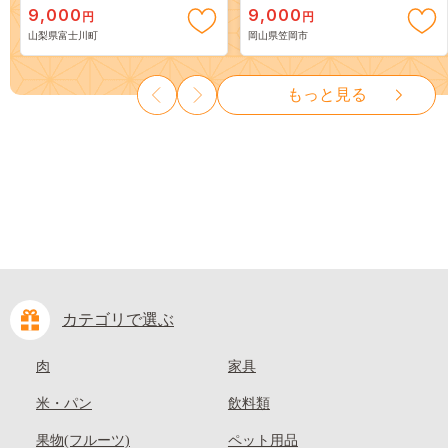
9,000
9,000
円
円
３房） フルーツ 山梨県産 果
岡山 はくとう スイーツ フル
山梨県富士川町
岡山県笠岡市
物 くだもの シャイン マスカ
ーツ 果物 デザート 旬 モモ も
ット ぶどう ブドウ 葡萄 大粒
も 先行予約 送料無料 果物 岡
種なし 先行予約 富士川町
山県 笠岡市 清水白桃 白鳳 白
もっと見る
10000円 一万円 9000円 九千円
麗 クール便---
kasaoka_zsy_419_100---
カテゴリで選ぶ
肉
家具
米・パン
飲料類
果物(フルーツ)
ペット用品