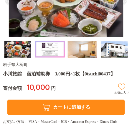
岩手県大槌町
小川旅館 宿泊補助券 3,000円×1枚【0tsuchi00437】
10,000
寄付金額
円
お気に入り
カートに追加する
お支払い方法： VISA・MasterCard・JCB・American Express・Diners Club