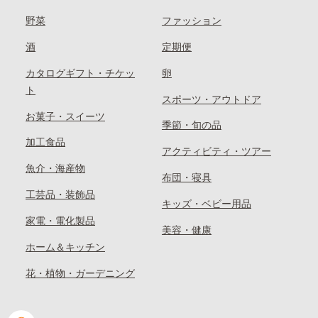
野菜
ファッション
酒
定期便
カタログギフト・チケッ
卵
ト
スポーツ・アウトドア
お菓子・スイーツ
季節・旬の品
加工食品
アクティビティ・ツアー
魚介・海産物
布団・寝具
工芸品・装飾品
キッズ・ベビー用品
家電・電化製品
美容・健康
ホーム＆キッチン
花・植物・ガーデニング