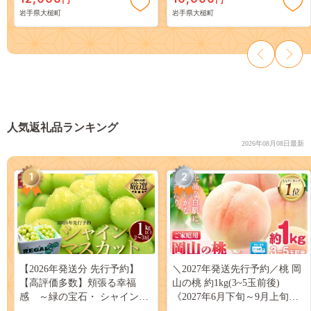
岩手県大槌町
岩手県大槌町
人気返礼品ランキング
2026年08月08日最新
1
2
【2026年発送分 先行予約】
＼2027年発送先行予約／桃 岡
【高評価多数】頬張る幸福
山の桃 約1kg(3~5玉前後)
感 ～緑の宝石・ シャインマ
《2027年6月下旬～9月上旬頃
スカット ～ １ｋｇ以上（２～
出荷》 ご家庭用 訳あり 白桃