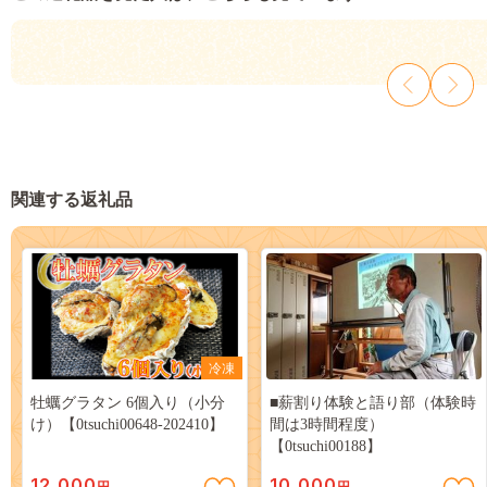
関連する返礼品
冷凍
牡蠣グラタン 6個入り（小分
■薪割り体験と語り部（体験時
け）【0tsuchi00648-202410】
間は3時間程度）
【0tsuchi00188】
12,000
10,000
円
円