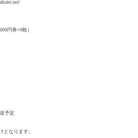
tei.net/
000円券×9枚）
発送予定
けとなります。