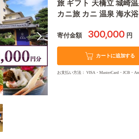
旅 ギフト 天橋立 城崎温
カニ旅 カニ 温泉 海水浴 
300,000
寄付金額
円
カートに追加する
お支払い方法： VISA・MasterCard・JCB・Amer