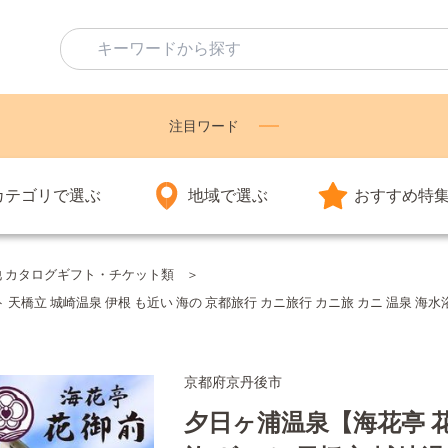
注目ワード
カテゴリで選ぶ
地域で選ぶ
おすすめ特
他 カタログギフト・チケット類
橋立 城崎温泉 伊根 も近い 海の 京都旅行 カニ旅行 カニ旅 カニ 温泉 海水浴 
京都府京丹後市
夕日ヶ浦温泉【海花亭 花