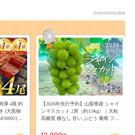
2026年08月09日最新
4
肉厚 4尾 約
【2026年先行予約】山梨県産 シャイ
付き [大黒物
ンマスカット 2房（約1.0kg）｜大粒
30002] 不
高糖度 種なし 甘い ぶどう 葡萄 フル
 unagi
ーツ 果物 産地直送 贈答用 送料無料
焼き かば焼
JX003