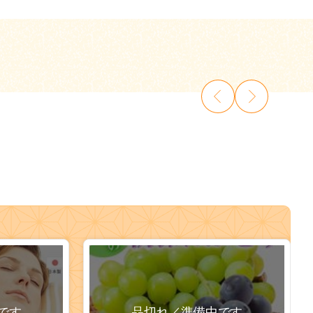
です
品切れ／準備中です