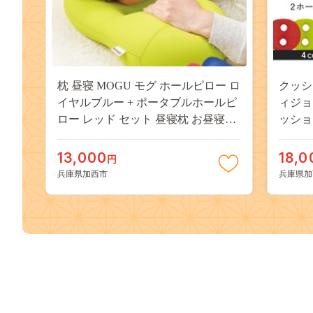
枕 昼寝 MOGU モグ ホールピロー ロ
クッシ
イヤルブルー + ポータブルホールピ
ィジョ
ロー レッド セット 昼寝枕 お昼寝枕
ッショ
仮眠枕 腕枕 仮眠 グッズ 顔まくら オ
れ 椅
フィス デスク 机 うつぶせ フェイス
ョン 
13,000
18,0
円
マット 腰当て クッション 雑貨 兵庫
スクワ
兵庫県加西市
兵庫県加
県 兵庫
庫県 