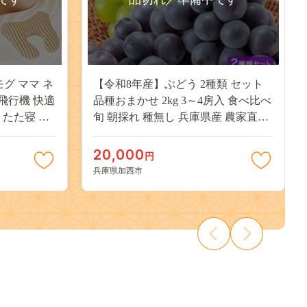
モグ ママ ネ
【令和8年産】ぶどう 2種類 セット
 飛行機 快適
品種おまかせ 2kg 3～4房入 食べ比べ
うたた寝 グ
旬 朝採れ 種無し 兵庫県産 農家直送
クッション
果物 果物類 フルーツ デザート ギフ
ogu 兵庫県
ト 詰め合わせ 化粧箱入り 甘い
20,000
円
兵庫県加西市