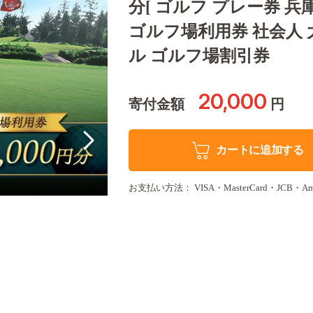
分[ ゴルフ プレー券 兵
ゴルフ場利用券 社会人 大
ル ゴルフ場割引券
20,000
寄付金額
円
カートに追加する
お支払い方法： VISA・MasterCard・JCB・America