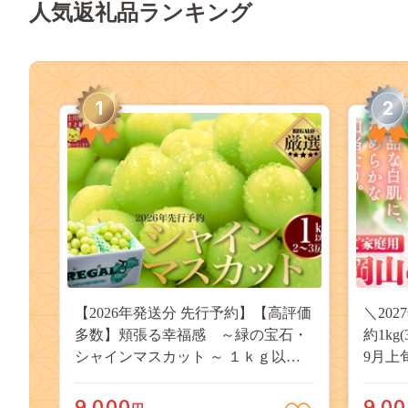
人気返礼品ランキング
1
2
【2026年発送分 先行予約】【高評価
＼20
多数】頬張る幸福感 ～緑の宝石・
約1kg
シャインマスカット ～ １ｋｇ以上
9月上
（２～３房） フルーツ 山梨県産 果
桃 岡
物 くだもの シャイン マスカット ぶ
果物 
9,000
9,0