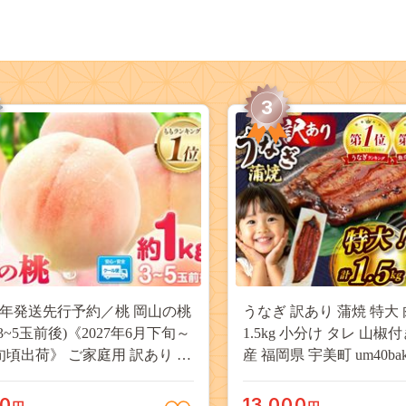
3
27年発送先行予約／桃 岡山の桃
うなぎ 訳あり 蒲焼 特大 
(3~5玉前後)《2027年6月下旬～
1.5kg 小分け タレ 山椒
旬頃出荷》 ご家庭用 訳あり 白
産 福岡県 宇美町 um40bak8
山 はくとう スイーツ フルーツ
揃い 規格外 家庭用 鰻 ウナギ
デザート 旬 モモ もも 先行予約
うなぎ蒲焼 鰻蒲焼き 蒲
00
13,000