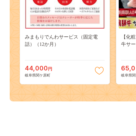
みまもりでんわサービス（固定電
【化粧
話）（12か月）
牛サー
44,000
65,
円
岐阜県関ケ原町
岐阜県関