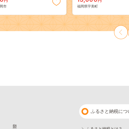
円
円
料 果物 岡山県 笠岡市 清水白
き 真空パック 個包装 冷凍 
岡市
福岡県宇美町
 白麗 クール便---
13000円
a_zsy_419_100---
ふるさと納税につ
卵
ふるさと納税とは？