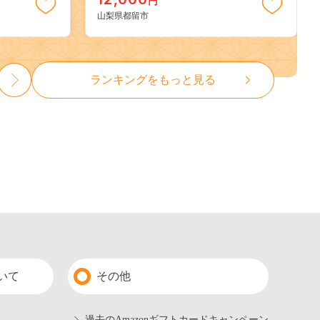
円
13000
山梨県都留市
ランキングをもっと見る
いて
その他
過去のAmazonギフトカードキャンペーン