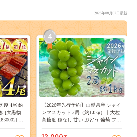
2026年08月07日最新
4
肉厚 4尾 約
【2026年先行予約】山梨県産 シャイ
付き [大黒物
ンマスカット 2房（約1.0kg）｜大粒
30002] 不
高糖度 種なし 甘い ぶどう 葡萄 フル
 unagi
ーツ 果物 産地直送 贈答用 送料無料
焼き かば焼
JX003
12,000