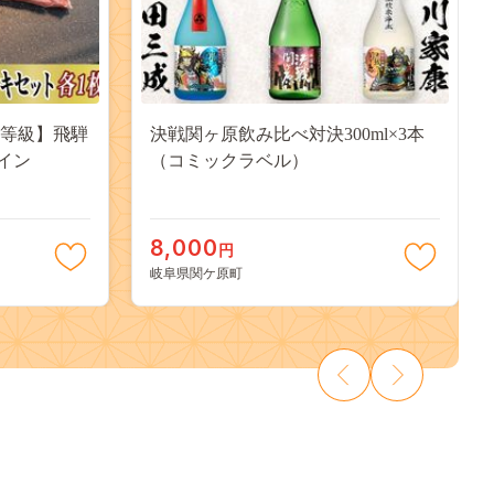
5等級】飛騨
決戦関ヶ原飲み比べ対決300ml×3本
イン
（コミックラベル）
8,000
円
岐阜県関ケ原町