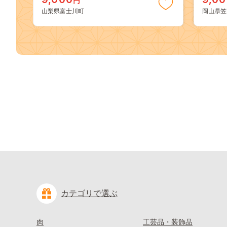
円
どう ブドウ 葡萄 大粒 種なし 先行予
送料無
山梨県富士川町
岡山県笠
約 富士川町 10000円 一万円 9000円
桃 白鳳
九千円
kasaok
カテゴリで選ぶ
肉
工芸品・装飾品