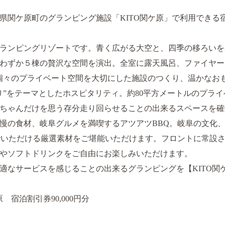
岐阜県関ケ原町のグランピング施設「KITO関ケ原」で利用でき
ランピングリゾートです。青く広がる大空と、四季の移ろいを
わずか５棟の贅沢な空間を演出。全室に露天風呂、ファイヤー
個々のプライベート空間を大切にした施設のつくり、温かなお
り”をテーマとしたホスピタリティ。約80平方メートルのプラ
ちゃんだけを思う存分走り回らせることの出来るスペースを確
慢の食材、岐阜グルメを満喫するアツアツBBQ。岐阜の文化
でいただける厳選素材をご堪能いただけます。フロントに常設
やソフトドリンクをご自由にお楽しみいただけます。
適なサービスを感じることの出来るグランピングを【KITO関
 宿泊割引券90,000円分