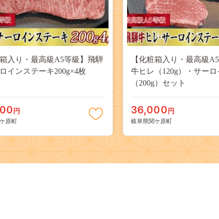
箱入り・最高級A5等級】飛騨
【化粧箱入り・最高級A
ロインステーキ200g×4枚
牛ヒレ（120g）・サーロ
（200g）セット
000
36,000
円
円
ケ原町
岐阜県関ケ原町