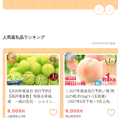
人気返礼品ランキング
2026年08月08日最新
1
2
【2026年発送分 先行予約】
＼2027年発送先行予約／桃 岡
【高評価多数】頬張る幸福
山の桃 約1kg(3~5玉前後)
感 ～緑の宝石・ シャインマ
《2027年6月下旬～9月上旬頃
スカット ～ １ｋｇ以上（２～
出荷》 ご家庭用 訳あり 白桃
9,000
9,000
円
円
３房） フルーツ 山梨県産 果
岡山 はくとう スイーツ フル
山梨県富士川町
岡山県笠岡市
物 くだもの シャイン マスカ
ーツ 果物 デザート 旬 モモ も