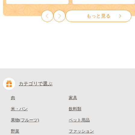
ット ぶどう ブドウ 葡萄 大粒
も 先行予約 送料無料 果物 岡
種なし 先行予約 富士川町
山県 笠岡市 清水白桃 白鳳 白
もっと見る
10000円 一万円 9000円 九千円
麗 クール便---
kasaoka_zsy_419_100---
カテゴリで選ぶ
肉
家具
米・パン
飲料類
果物(フルーツ)
ペット用品
野菜
ファッション