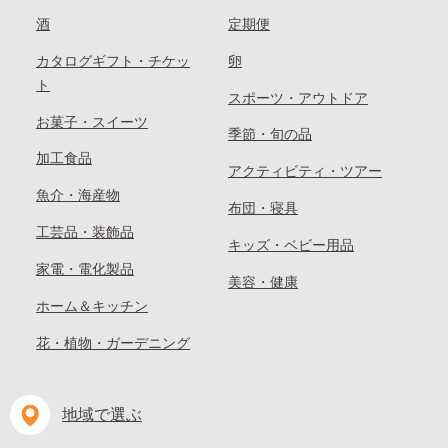
酒
定期便
カタログギフト・チケッ
卵
ト
スポーツ・アウトドア
お菓子・スイーツ
季節・旬の品
加工食品
アクティビティ・ツアー
魚介・海産物
布団・寝具
工芸品・装飾品
キッズ・ベビー用品
家電・電化製品
美容・健康
ホーム＆キッチン
花・植物・ガーデニング
地域で選ぶ