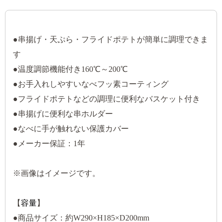
●串揚げ・天ぷら・フライドポテトが簡単に調理できま
す
●温度調節機能付き160℃～200℃
●お手入れしやすいなべフッ素コーティング
●フライドポテトなどの調理に便利なバスケット付き
●串揚げに便利な串ホルダー
●なべに手が触れない保護カバー
●メーカー保証：1年
※画像はイメージです。
【
容量
】
●商品サイズ：約W290×H185×D200mm