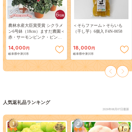
農林水産大臣賞受賞 シクラメ
＜そらファーム＞そらいも
ン6号鉢（18cm）ますだ農園＜
（干し芋）6個入 F4N-0058
赤・サーモンピンク・ピン
ク・ピアス・紫＞から状態の
14,000
18,000
円
円
良いものをお届け【お届け11
岐阜県中津川市
岐阜県中津川市
月～12月】F4N-2805
人気返礼品ランキング
2026年08月07日最新
1
2