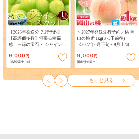
【2026年発送分 先行予約】
＼2027年発送先行予約／桃 岡
【高評価多数】頬張る幸福
山の桃 約1kg(3~5玉前後)
感 ～緑の宝石・ シャインマ
《2027年6月下旬～9月上旬頃
スカット ～ １ｋｇ以上（２～
出荷》 ご家庭用 訳あり 白桃
9,000
9,000
円
円
３房） フルーツ 山梨県産 果
岡山 はくとう スイーツ フル
山梨県富士川町
岡山県笠岡市
物 くだもの シャイン マスカ
ーツ 果物 デザート 旬 モモ も
ット ぶどう ブドウ 葡萄 大粒
も 先行予約 送料無料 果物 岡
種なし 先行予約 富士川町
山県 笠岡市 清水白桃 白鳳 白
もっと見る
10000円 一万円 9000円 九千円
麗 クール便---
kasaoka_zsy_419_100---