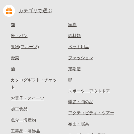
カテゴリで選ぶ
肉
家具
米・パン
飲料類
果物(フルーツ)
ペット用品
野菜
ファッション
酒
定期便
カタログギフト・チケッ
卵
ト
スポーツ・アウトドア
お菓子・スイーツ
季節・旬の品
加工食品
アクティビティ・ツアー
魚介・海産物
布団・寝具
工芸品・装飾品