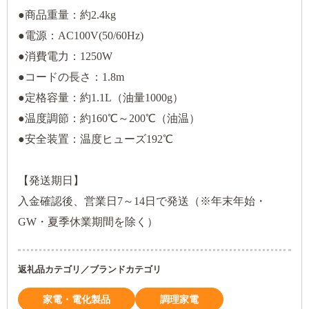
●商品重量：約2.4kg
●電源：AC100V(50/60Hz)
●消費電力：1250W
●コードの長さ：1.8m
●定格容量：約1.1L（油量1000g）
●温度調節：約160℃～200℃（油温）
●安全装置：温度ヒューズ192℃
【発送期日】
入金確認後、営業日7～14日で発送（※年末年始・
GW・夏季休業期間を除く）
返礼品カテゴリ／ブランドカテゴリ
家電・電化製品
調理家電