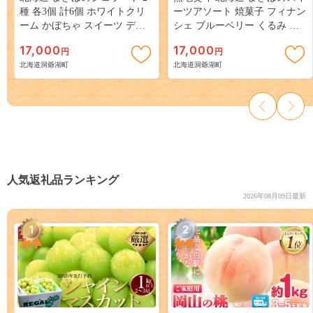
種 各3個 計6個 ホワイトクリ
ーツアソート 焼菓子 フィナン
ーム かぼちゃ スイーツ デザ
シェ ブルーベリー くるみ ミ
ート ギフト 氷菓 お取り寄せ
ルク ビスケット ショコラ ク
17,000
17,000
円
円
牛乳 ミルク 濃厚 自然 アイス
ッキー 牧場 牛乳 バター スイ
北海道洞爺湖町
北海道洞爺湖町
牧場 自家製 保存料不使用 新
ーツ お菓子 おやつ 贈り物 贈
鮮 レークヒルファーム 送料無
答 ギフト 熨斗 のし 名入れ不
料 洞爺湖
可 送料無料 洞爺湖
人気返礼品ランキング
2026年08月09日最新
1
2