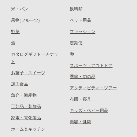
米・パン
飲料類
果物(フルーツ)
ペット用品
野菜
ファッション
酒
定期便
カタログギフト・チケッ
卵
ト
スポーツ・アウトドア
お菓子・スイーツ
季節・旬の品
加工食品
アクティビティ・ツアー
魚介・海産物
布団・寝具
工芸品・装飾品
キッズ・ベビー用品
家電・電化製品
美容・健康
ホーム＆キッチン