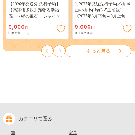
【2026年発送分 先行予約】
＼2027年発送先行予約／桃 岡
【高評価多数】頬張る幸福
山の桃 約1kg(3~5玉前後)
感 ～緑の宝石・ シャインマ
《2027年6月下旬～9月上旬頃
スカット ～ １ｋｇ以上（２～
出荷》 ご家庭用 訳あり 白桃
9,000
9,000
円
円
３房） フルーツ 山梨県産 果
岡山 はくとう スイーツ フル
山梨県富士川町
岡山県笠岡市
物 くだもの シャイン マスカ
ーツ 果物 デザート 旬 モモ も
ット ぶどう ブドウ 葡萄 大粒
も 先行予約 送料無料 果物 岡
種なし 先行予約 富士川町
山県 笠岡市 清水白桃 白鳳 白
もっと見る
10000円 一万円 9000円 九千円
麗 クール便---
kasaoka_zsy_419_100---
カテゴリで選ぶ
肉
家具