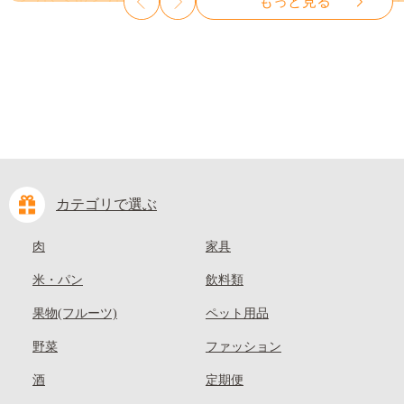
もっと見る
10000円 一万円 9000円 九千円
麗 クール便---
kasaoka_zsy_419_100---
カテゴリで選ぶ
肉
家具
米・パン
飲料類
果物(フルーツ)
ペット用品
野菜
ファッション
酒
定期便