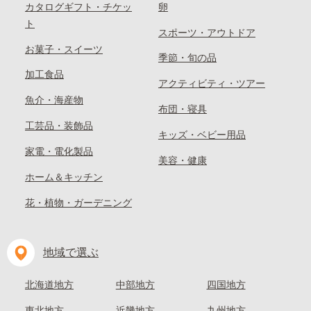
カタログギフト・チケッ
卵
ト
スポーツ・アウトドア
お菓子・スイーツ
季節・旬の品
加工食品
アクティビティ・ツアー
魚介・海産物
布団・寝具
工芸品・装飾品
キッズ・ベビー用品
家電・電化製品
美容・健康
ホーム＆キッチン
花・植物・ガーデニング
地域で選ぶ
北海道地方
中部地方
四国地方
東北地方
近畿地方
九州地方