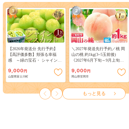
1
2
【2026年発送分 先行予約】
＼2027年発送先行予約／桃 岡
【高評価多数】頬張る幸福
山の桃 約1kg(3~5玉前後)
感 ～緑の宝石・ シャインマ
《2027年6月下旬～9月上旬頃
スカット ～ １ｋｇ以上（２～
出荷》 ご家庭用 訳あり 白桃
9,000
9,000
円
円
３房） フルーツ 山梨県産 果
岡山 はくとう スイーツ フル
山梨県富士川町
岡山県笠岡市
物 くだもの シャイン マスカ
ーツ 果物 デザート 旬 モモ も
ット ぶどう ブドウ 葡萄 大粒
も 先行予約 送料無料 果物 岡
種なし 先行予約 富士川町
山県 笠岡市 清水白桃 白鳳 白
もっと見る
10000円 一万円 9000円 九千円
麗 クール便---
kasaoka_zsy_419_100---