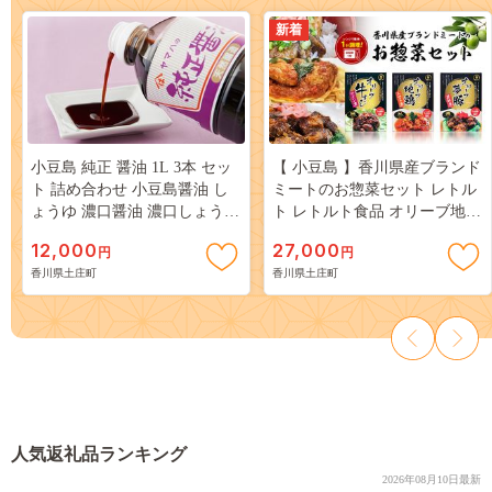
新着
小豆島 純正 醤油 1L 3本 セッ
【 小豆島 】香川県産ブランド
ト 詰め合わせ 小豆島醤油 し
ミートのお惣菜セット レトル
ょうゆ 濃口醤油 濃口しょうゆ
ト レトルト食品 オリーブ地鶏
調味料 調味料セット 香川 香
オリーブ夢豚 オリーブ牛 地鶏
12,000
27,000
円
円
川県 土庄町
トマト煮 牛すじワイン煮 黒酢
香川県土庄町
香川県土庄町
煮 簡単調理 惣菜 セット 小豆
島 庄八 香川 香川県 土庄 土庄
町
人気返礼品ランキング
2026年08月10日最新