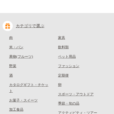
カテゴリで選ぶ
肉
家具
米・パン
飲料類
果物(フルーツ)
ペット用品
野菜
ファッション
酒
定期便
カタログギフト・チケッ
卵
ト
スポーツ・アウトドア
お菓子・スイーツ
季節・旬の品
加工食品
アクティビティ・ツアー