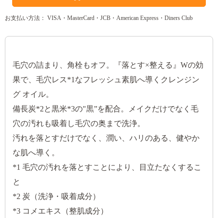
お支払い方法： VISA・MasterCard・JCB・American Express・Diners Club
毛穴の詰まり、角栓もオフ。『落とす×整える』Wの効
果で、毛穴レス*1なフレッシュ素肌へ導くクレンジン
グ オイル。
備長炭*2と黒米*3の"黒”を配合。メイクだけでなく毛
穴の汚れも吸着し毛穴の奥まで洗浄。
汚れを落とすだけでなく、潤い、ハリのある、健やか
な肌へ導く。
*1 毛穴の汚れを落とすことにより、目立たなくするこ
と
*2 炭（洗浄・吸着成分）
*3 コメエキス（整肌成分）