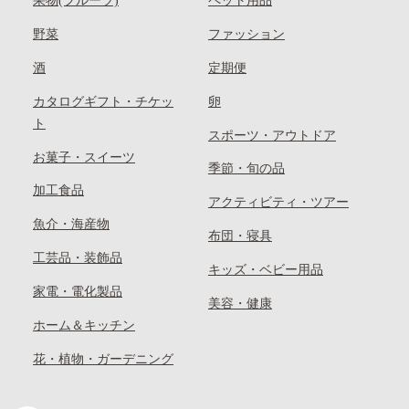
果物(フルーツ)
ペット用品
野菜
ファッション
酒
定期便
カタログギフト・チケッ
卵
ト
スポーツ・アウトドア
お菓子・スイーツ
季節・旬の品
加工食品
アクティビティ・ツアー
魚介・海産物
布団・寝具
工芸品・装飾品
キッズ・ベビー用品
家電・電化製品
美容・健康
ホーム＆キッチン
花・植物・ガーデニング