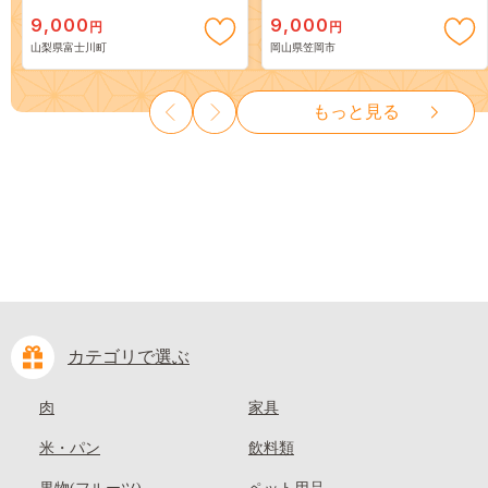
スカット ～ １ｋｇ以上（２～
出荷》 ご家庭用 訳あり 白桃
9,000
9,000
円
円
３房） フルーツ 山梨県産 果
岡山 はくとう スイーツ フル
山梨県富士川町
岡山県笠岡市
物 くだもの シャイン マスカ
ーツ 果物 デザート 旬 モモ も
ット ぶどう ブドウ 葡萄 大粒
も 先行予約 送料無料 果物 岡
種なし 先行予約 富士川町
山県 笠岡市 清水白桃 白鳳 白
もっと見る
10000円 一万円 9000円 九千円
麗 クール便---
kasaoka_zsy_419_100---
カテゴリで選ぶ
肉
家具
米・パン
飲料類