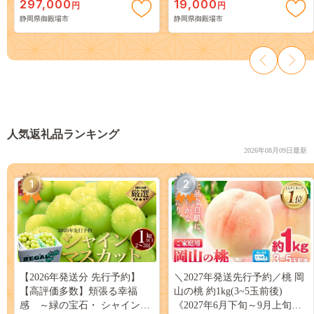
297,000
19,000
円
円
静岡県御殿場市
静岡県御殿場市
人気返礼品ランキング
2026年08月09日最新
1
2
【2026年発送分 先行予約】
＼2027年発送先行予約／桃 岡
【高評価多数】頬張る幸福
山の桃 約1kg(3~5玉前後)
感 ～緑の宝石・ シャインマ
《2027年6月下旬～9月上旬頃