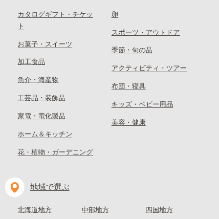
カタログギフト・チケッ
卵
ト
スポーツ・アウトドア
お菓子・スイーツ
季節・旬の品
加工食品
アクティビティ・ツアー
魚介・海産物
布団・寝具
工芸品・装飾品
キッズ・ベビー用品
家電・電化製品
美容・健康
ホーム＆キッチン
花・植物・ガーデニング
地域で選ぶ
北海道地方
中部地方
四国地方