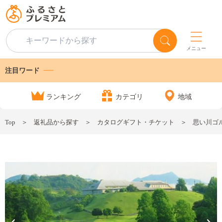
メニュー
注目ワード
ランキング
カテゴリ
地域
Top
返礼品から探す
カタログギフト・チケット
思い川ゴル