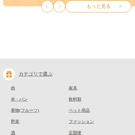
種なし 先行予約 富士川町
山県 笠岡市 清水白桃 白鳳 白
もっと見る
10000円 一万円 9000円 九千円
麗 クール便---
kasaoka_zsy_419_100---
カテゴリで選ぶ
肉
家具
米・パン
飲料類
果物(フルーツ)
ペット用品
野菜
ファッション
酒
定期便