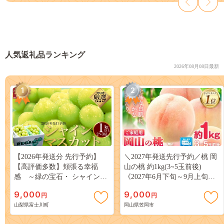
人気返礼品ランキング
2026年08月08日最新
1
2
【2026年発送分 先行予約】
＼2027年発送先行予約／桃 岡
【高評価多数】頬張る幸福
山の桃 約1kg(3~5玉前後)
感 ～緑の宝石・ シャインマ
《2027年6月下旬～9月上旬頃
スカット ～ １ｋｇ以上（２～
出荷》 ご家庭用 訳あり 白桃
9,000
9,000
円
円
３房） フルーツ 山梨県産 果
岡山 はくとう スイーツ フル
山梨県富士川町
岡山県笠岡市
物 くだもの シャイン マスカ
ーツ 果物 デザート 旬 モモ も
ット ぶどう ブドウ 葡萄 大粒
も 先行予約 送料無料 果物 岡