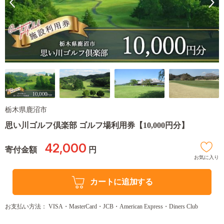
栃木県鹿沼市
思い川ゴルフ倶楽部 ゴルフ場利用券【10,000円分】
42,000
寄付金額
円
お気に入り
カートに追加する
お支払い方法： VISA・MasterCard・JCB・American Express・Diners Club