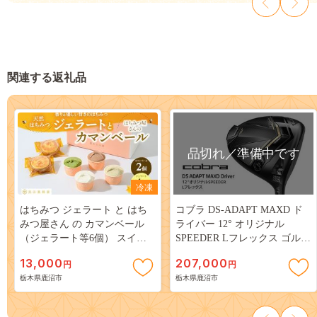
関連する返礼品
品切れ／準備中です
冷凍
はちみつ ジェラート と はち
コブラ DS-ADAPT MAXD ド
みつ屋さん の カマンベール
ライバー 12° オリジナル
（ジェラート等6個） スイー
SPEEDER Lフレックス ゴルフ
ツ お菓子 アイス シャーベッ
クラブ 91686125 12 DR ADPT
13,000
207,000
円
円
ト お菓子 ケーキ タルト
D L
栃木県鹿沼市
栃木県鹿沼市