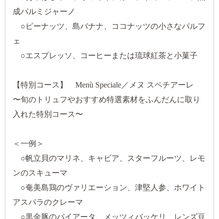
成パルミジャーノ
○ピーナッツ、島バナナ、ココナッツの小さなパルフ
ェ
○エスプレッソ、コーヒーまたは琉球紅茶と小菓子
【特別コース】 Menù Speciale／メヌ スペチアーレ
〜旬のトリュフやおすすめ特選素材をふんだんに取り
入れた特別コース〜
＜一例＞
○帆立貝のマリネ、キャビア、スターフルーツ、レモ
ンのスキューマ
○奄美島鶏のヴァリエーション、津堅人参、ホワイト
アスパラのクレーマ
○黒金豚のバイアータ、メッツィバッケリ、レンズ豆