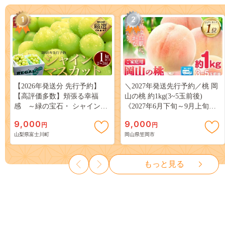
1
2
【2026年発送分 先行予約】
＼2027年発送先行予約／桃 岡
【高評価多数】頬張る幸福
山の桃 約1kg(3~5玉前後)
感 ～緑の宝石・ シャインマ
《2027年6月下旬～9月上旬頃
スカット ～ １ｋｇ以上（２～
出荷》 ご家庭用 訳あり 白桃
9,000
9,000
円
円
３房） フルーツ 山梨県産 果
岡山 はくとう スイーツ フル
山梨県富士川町
岡山県笠岡市
物 くだもの シャイン マスカ
ーツ 果物 デザート 旬 モモ も
ット ぶどう ブドウ 葡萄 大粒
も 先行予約 送料無料 果物 岡
種なし 先行予約 富士川町
山県 笠岡市 清水白桃 白鳳 白
もっと見る
10000円 一万円 9000円 九千円
麗 クール便---
kasaoka_zsy_419_100---