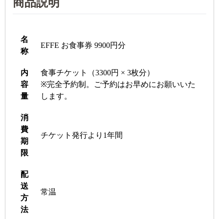
商品説明
名
EFFE お食事券 9900円分
称
内
食事チケット（3300円 × 3枚分）
容
※完全予約制。ご予約はお早めにお願いいた
量
します。
消
費
チケット発行より1年間
期
限
配
送
常温
方
法