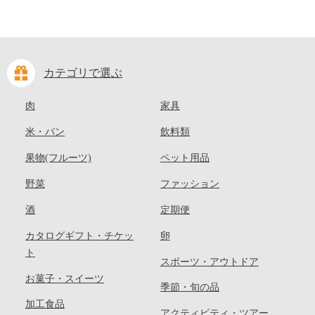
カテゴリで選ぶ
肉
家具
米・パン
飲料類
果物(フルーツ)
ペット用品
野菜
ファッション
酒
定期便
カタログギフト・チケッ
卵
ト
スポーツ・アウトドア
お菓子・スイーツ
季節・旬の品
加工食品
アクティビティ・ツアー