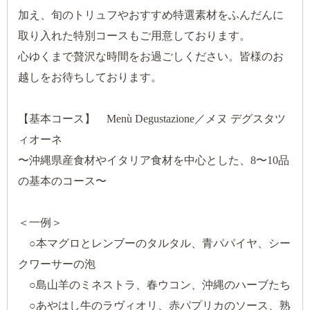
加え、旬のトリュフやおすすめ特選素材をふんだんに
取り入れた特別コースもご用意しております。
心ゆくまで贅沢な時間をお過ごしください。皆様のお
越しをお待ちしております。
【基本コース】 Menù Degustazione／メヌ デグスタツ
ィオーネ
〜沖縄県産食材やイタリア食材を中心とした、8〜10品
の基本のコース〜
＜一例＞
○本マグロとレンブーのタルタル、青パパイヤ、シー
クワーサーの泡
○島山羊のミネストラ、春ウコン、沖縄のハーブたち
○あやはし牛のラヴィオリ、赤パプリカのソース、熟