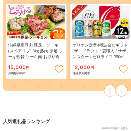
冷凍
沖縄県産豚肉 豚足・ソーキ
オリオン定番4種詰合せギフト
(スペアリブ) 3kg 豚肉 豚足 ソ
(ザ・ドラフト / 麦職人 / サザ
ーキ軟骨 ソーキ肉 お取り寄せ
ンスター / ゼロライフ 350ml×
真空パック 小分け 冷凍 国産
各3本) オリオンビール 缶ビー
15,000
12,000
円
円
沖縄市 / 宮城ふぁーむ
ル ビール 350ml 12本 沖縄市 /
沖縄県沖縄市
沖縄県沖縄市
[BCAJ014]
リカーショップ コザ
[BCDD019]
人気返礼品ランキング
2026年08月09日最新