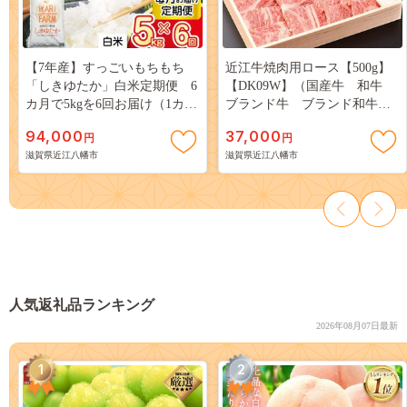
【7年産】すっごいもちもち
近江牛焼肉用ロース【500g】
「しきゆたか」白米定期便 6
【DK09W】（国産牛 和牛
カ月で5kgを6回お届け（1カ月
ブランド牛 ブランド和牛
に1回）【C013W1】
黒毛和牛 牛肉 肉 高級
94,000
37,000
円
円
人気 おすすめ 神戸牛 松
滋賀県近江八幡市
滋賀県近江八幡市
阪牛 に並ぶ 日本三大和牛 近
江牛）
人気返礼品ランキング
2026年08月07日最新
1
2