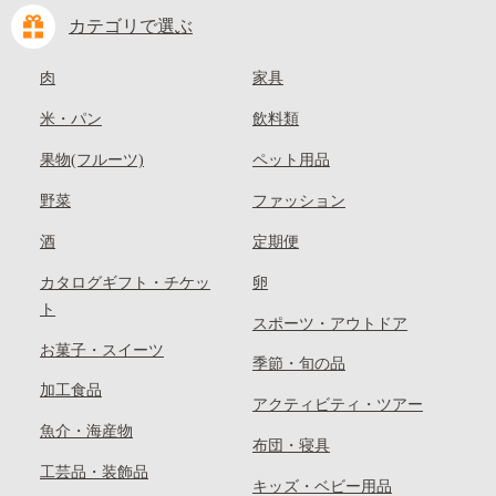
カテゴリで選ぶ
肉
家具
米・パン
飲料類
果物(フルーツ)
ペット用品
野菜
ファッション
酒
定期便
カタログギフト・チケッ
卵
ト
スポーツ・アウトドア
お菓子・スイーツ
季節・旬の品
加工食品
アクティビティ・ツアー
魚介・海産物
布団・寝具
工芸品・装飾品
キッズ・ベビー用品