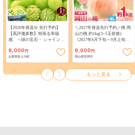
【2026年発送分 先行予約】
＼2027年発送先行予約／桃 岡
【高評価多数】頬張る幸福
山の桃 約1kg(3~5玉前後)
感 ～緑の宝石・ シャインマ
《2027年6月下旬～9月上旬頃
スカット ～ １ｋｇ以上（２～
出荷》 ご家庭用 訳あり 白桃
9,000
9,000
円
円
３房） フルーツ 山梨県産 果
岡山 はくとう スイーツ フル
山梨県富士川町
岡山県笠岡市
物 くだもの シャイン マスカ
ーツ 果物 デザート 旬 モモ も
ット ぶどう ブドウ 葡萄 大粒
も 先行予約 送料無料 果物 岡
種なし 先行予約 富士川町
山県 笠岡市 清水白桃 白鳳 白
もっと見る
10000円 一万円 9000円 九千円
麗 クール便---
kasaoka_zsy_419_100---