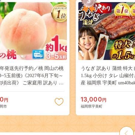
3
27年発送先行予約／桃 岡山の桃
うなぎ 訳あり 蒲焼 特大 
(3~5玉前後)《2027年6月下旬～
1.5kg 小分け タレ 山椒
旬頃出荷》 ご家庭用 訳あり 白
産 福岡県 宇美町 um40bak8
山 はくとう スイーツ フルーツ
揃い 規格外 家庭用 鰻 ウナギ
デザート 旬 モモ もも 先行予約
うなぎ蒲焼 鰻蒲焼き 蒲
00
13,000
円
円
料 果物 岡山県 笠岡市 清水白
き 真空パック 個包装 冷凍 
岡市
福岡県宇美町
 白麗 クール便---
13000円
a_zsy_419_100---