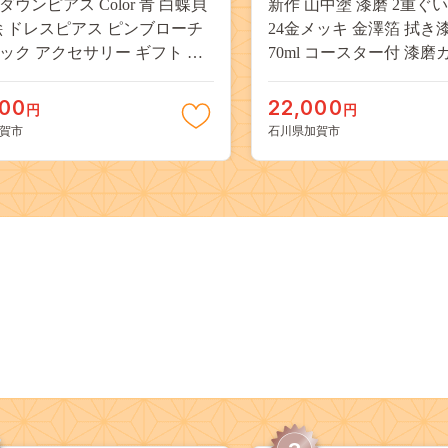
ウンピアス Color 青 白蝶貝
新作 山中塗 漆磨 2重ぐい
絵 ドレスピアス ピンブローチ
24金メッキ 金澤箔 拭き
ック アクセサリー ギフト 伝
70ml コースター付 漆磨
 工芸品 国産 日本製 うるしア
保冷 ぐい呑 コップ カッ
復興 震災 コロナ 能登半島地震
日 母の日 敬老の日 ギフ
000
22,000
円
円
 北陸新幹線 F6P-0336
工芸品 日本製 F6P-2082
賀市
石川県加賀市