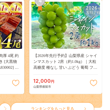
4
肉厚 4尾 約
【2026年先行予約】山梨県産 シャイ
付き [大黒物
ンマスカット 2房（約1.0kg）｜大粒
30002] 不
高糖度 種なし 甘い ぶどう 葡萄 フル
 unagi
ーツ 果物 産地直送 贈答用 送料無料
焼き かば焼
JX003
12,000
円
13000
山梨県都留市
ランキングをもっと見る