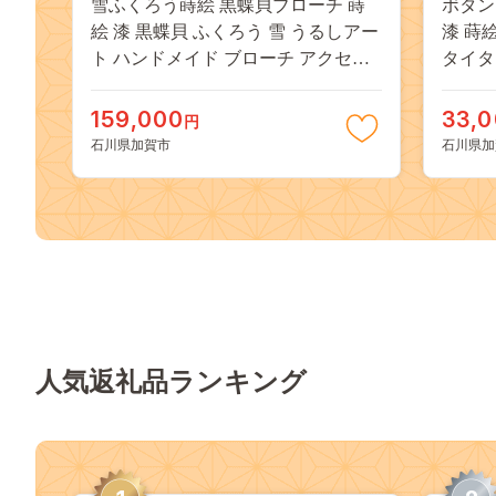
雪ふくろう蒔絵 黒蝶貝ブローチ 蒔
ボタンダ
絵 漆 黒蝶貝 ふくろう 雪 うるしアー
漆 蒔
ト ハンドメイド ブローチ アクセサ
タイタ
リー ギフト 伝統工芸 工芸品 国産 日
統工芸
本製 復興 震災 コロナ 能登半島地震
ート 
159,000
33,
円
復興支援 北陸新幹線 F6P-0308
復興支援
石川県加賀市
石川県加
人気返礼品ランキング