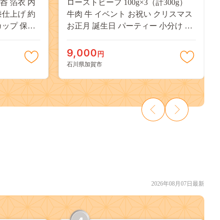
呑 箔衣 内
ローストビーフ 100g×3（計300g）
漆仕上げ 約
牛肉 牛 イベント お祝い クリスマス
カップ 保温
お正月 誕生日 パーティー 小分け 便
プ 贈答 父の
利 石川県 加賀市 F6P-2114
ト 伝統工芸
9,000
円
石川県加賀市
2026年08月07日最新