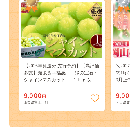
1
2
【2026年発送分 先行予約】【高評価
＼20
多数】頬張る幸福感 ～緑の宝石・
約1kg
シャインマスカット ～ １ｋｇ以上
9月上
（２～３房） フルーツ 山梨県産 果
桃 岡
物 くだもの シャイン マスカット ぶ
果物 
9,000
9,0
円
どう ブドウ 葡萄 大粒 種なし 先行予
送料無
山梨県富士川町
岡山県笠
約 富士川町 10000円 一万円 9000円
桃 白鳳
九千円
kasaok