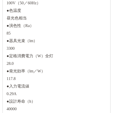
100V（50／60Hz）
●色温度
昼光色相当
●演色性（Ra）
85
●器具光束（lm）
3300
●定格消費電力（W）全灯
28.0
●発光効率（lm／W）
117.8
●入力電流値
0.29A
●設計寿命（h）
40000