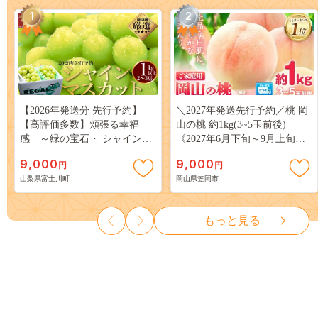
1
2
【2026年発送分 先行予約】
＼2027年発送先行予約／桃 岡
【高評価多数】頬張る幸福
山の桃 約1kg(3~5玉前後)
感 ～緑の宝石・ シャインマ
《2027年6月下旬～9月上旬頃
スカット ～ １ｋｇ以上（２～
出荷》 ご家庭用 訳あり 白桃
9,000
9,000
円
円
３房） フルーツ 山梨県産 果
岡山 はくとう スイーツ フル
山梨県富士川町
岡山県笠岡市
物 くだもの シャイン マスカ
ーツ 果物 デザート 旬 モモ も
ット ぶどう ブドウ 葡萄 大粒
も 先行予約 送料無料 果物 岡
種なし 先行予約 富士川町
山県 笠岡市 清水白桃 白鳳 白
もっと見る
10000円 一万円 9000円 九千円
麗 クール便---
kasaoka_zsy_419_100---