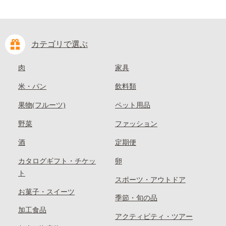
カテゴリで選ぶ
肉
家具
米・パン
飲料類
果物(フルーツ)
ペット用品
野菜
ファッション
酒
定期便
カタログギフト・チケッ
卵
ト
スポーツ・アウトドア
お菓子・スイーツ
季節・旬の品
加工食品
アクティビティ・ツアー