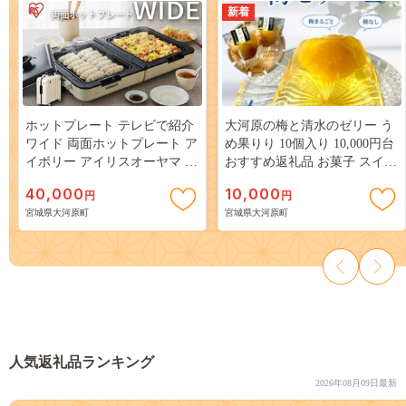
新着
ホットプレート テレビで紹介
大河原の梅と清水のゼリー う
ワイド 両面ホットプレート ア
め果りり 10個入り 10,000円台
イボリー アイリスオーヤマ キ
おすすめ返礼品 お菓子 スイー
ッチン 家電 キッチン家電 調
ツ 和スイーツ 梅の風味 梅ゼ
40,000
10,000
円
円
理家電 大型 両面 折りたたみ
リー おやつ 食後 ひんやりス
宮城県大河原町
宮城県大河原町
焼肉 たこ焼き たこ焼き器付き
イーツ 涼 夏 さっぱり やさし
電気プレート 温度調節 DPOL-
い甘味 酸味
W31-C アイリス 宮城 宮城県
大河原町
人気返礼品ランキング
2026年08月09日最新