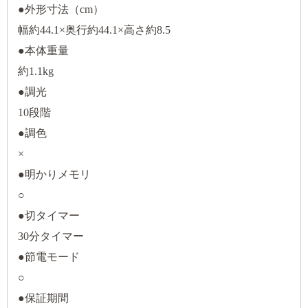
●外形寸法（cm）
幅約44.1×奥行約44.1×高さ約8.5
●本体重量
約1.1kg
●調光
10段階
●調色
×
●明かりメモリ
○
●切タイマー
30分タイマー
●節電モード
○
●保証期間