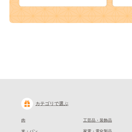
約 富士川町 10000円 一万円 9000円
桃 白鳳
九千円
kasaok
カテゴリで選ぶ
肉
工芸品・装飾品
米・パン
家電・電化製品