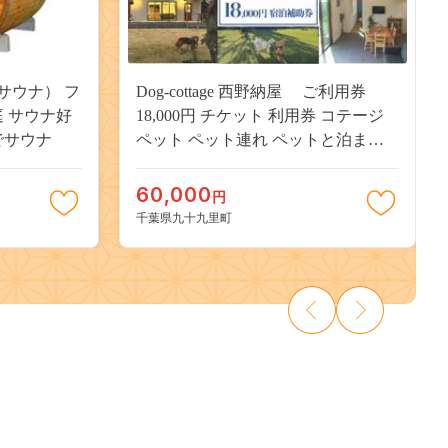
サウナ） フ
Dog-cottage 西野納屋 ご利用券
庭 サウナ好
18,000円 チケット 利用券 コテージ
でサウナ
ペット ペット連れ ペットと泊まれ
る宿 貸切 宿泊 旅行 バーベキュー
BBQ 海の幸 九十九里 千葉県
60,000
円
千葉県九十九里町