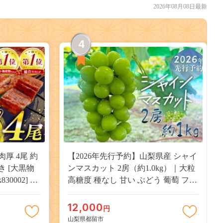
2026年08月08日最新
4
肉厚 4尾 約
【2026年先行予約】山梨県産 シャイ
付き [大黒物
ンマスカット 2房（約1.0kg）｜大粒
30002] 不
高糖度 種なし 甘い ぶどう 葡萄 フル
 unagi
ーツ 果物 産地直送 贈答用 送料無料
焼き かば焼
JX003
12,000
円
13000
山梨県都留市