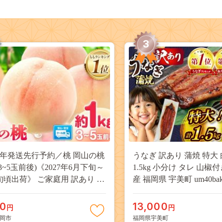
3
27年発送先行予約／桃 岡山の桃
うなぎ 訳あり 蒲焼 特大 
(3~5玉前後)《2027年6月下旬～
1.5kg 小分け タレ 山椒
旬頃出荷》 ご家庭用 訳あり 白
産 福岡県 宇美町 um40bak8
山 はくとう スイーツ フルーツ
揃い 規格外 家庭用 鰻 ウナギ
デザート 旬 モモ もも 先行予約
うなぎ蒲焼 鰻蒲焼き 蒲
00
13,000
円
円
料 果物 岡山県 笠岡市 清水白
き 真空パック 個包装 冷凍 
岡市
福岡県宇美町