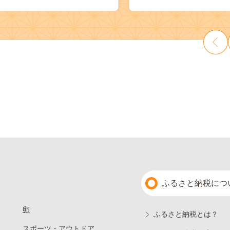
 白麗 クール便---
13000円
a_zsy_419_100---
ふるさと納税につ
卵
ふるさと納税とは？
スポーツ・アウトドア