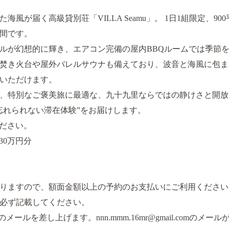
風が届く高級貸別荘「VILLA Seamu」。 1日1組限定、9
間です。
ルが幻想的に輝き、エアコン完備の屋内BBQルームでは季節を
焚き火台や屋外バレルサウナも備えており、波音と海風に包ま
いただけます。
、特別なご褒美旅に最適な、九十九里ならではの静けさと開放
忘れられない滞在体験”をお届けします。
ください。
券30万円分
りますので、額面金額以上の予約のお支払いにご利用ください
必ず記載してください。
ールを差し上げます。nnn.mmm.16mr@gmail.comのメ