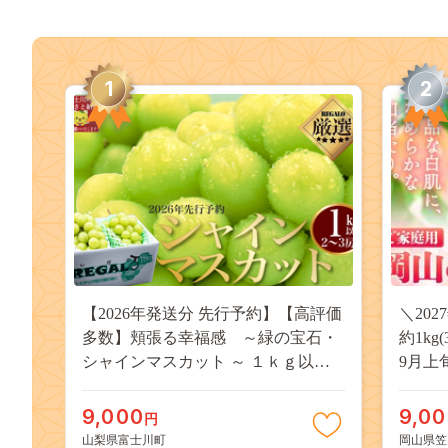
1
2
【2026年発送分 先行予約】【高評価
＼20
多数】頬張る幸福感 ～緑の宝石・
約1kg
シャインマスカット ～ １ｋｇ以上
9月上
（２～３房） フルーツ 山梨県産 果
桃 岡
物 くだもの シャイン マスカット ぶ
果物 
9,000
9,0
円
どう ブドウ 葡萄 大粒 種なし 先行予
送料無
山梨県富士川町
岡山県笠