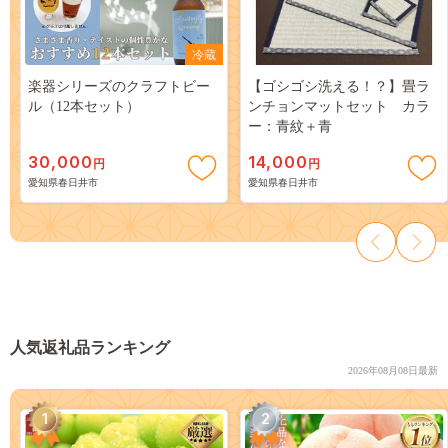
冷蔵
楽器シリーズのクラフトビー
【ゴシゴシ洗える！？】畳ラ
ル（12本セット）
ンチョンマットセット カラ
ー：青紋＋青
30,000
14,000
円
円
愛知県春日井市
愛知県春日井市
人気返礼品ランキング
2026年08月08日最新
1
2