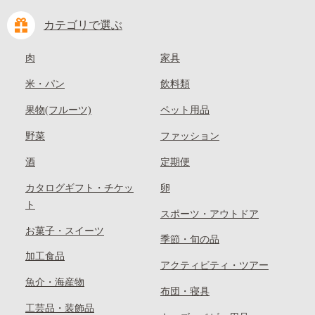
カテゴリで選ぶ
肉
家具
米・パン
飲料類
果物(フルーツ)
ペット用品
野菜
ファッション
酒
定期便
カタログギフト・チケッ
卵
ト
スポーツ・アウトドア
お菓子・スイーツ
季節・旬の品
加工食品
アクティビティ・ツアー
魚介・海産物
布団・寝具
工芸品・装飾品