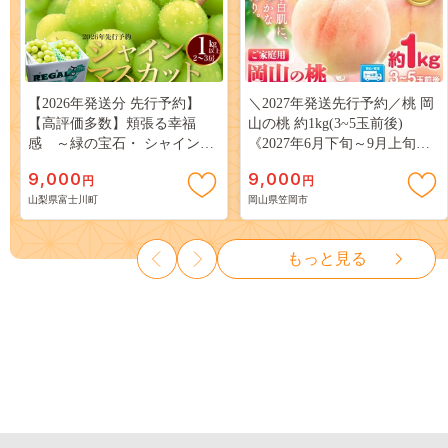
【2026年発送分 先行予約】
＼2027年発送先行予約／桃 岡
【高評価多数】頬張る幸福
山の桃 約1kg(3~5玉前後)
感 ～緑の宝石・ シャインマ
《2027年6月下旬～9月上旬頃
スカット ～ １ｋｇ以上（２～
出荷》 ご家庭用 訳あり 白桃
9,000
9,000
円
円
３房） フルーツ 山梨県産 果
岡山 はくとう スイーツ フル
山梨県富士川町
岡山県笠岡市
物 くだもの シャイン マスカ
ーツ 果物 デザート 旬 モモ も
ット ぶどう ブドウ 葡萄 大粒
も 先行予約 送料無料 果物 岡
種なし 先行予約 富士川町
山県 笠岡市 清水白桃 白鳳 白
もっと見る
10000円 一万円 9000円 九千円
麗 クール便---
kasaoka_zsy_419_100---