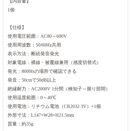
【内容量】
1個
【仕様】
使用電圧範囲：AC80～600V
使用周波数：50/60Hz共用
表示方法：断続発音発光
対象電線：裸線・被覆線兼用（感度切替式）
発光：8000lxの場所で確認できる
発音：50cmで50dB以上
絶縁耐力：AC2000V 1分間（検知子～握り部間）
使用温度範囲：0～40℃
使用電池：リチウム電池（CR2032 3V）×1個
外形寸法：L147×W28×H21.5mm
質量：約35g