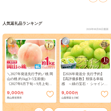
人気返礼品ランキング
2026年08月06日最新
1
2
＼2027年発送先行予約／桃 岡
【2026年発送分 先行予約】
山の桃 約1kg(3~5玉前後)
【高評価多数】頬張る幸福
《2027年6月下旬～9月上旬頃
感 ～緑の宝石・ シャインマ
出荷》 ご家庭用 訳あり 白桃
スカット ～ １ｋｇ以上（２～
9,000
9,000
円
円
岡山 はくとう スイーツ フル
３房） フルーツ 山梨県産 果
岡山県笠岡市
山梨県富士川町
ーツ 果物 デザート 旬 モモ も
物 くだもの シャイン マスカ
も 先行予約 送料無料 果物 岡
ット ぶどう ブドウ 葡萄 大粒
山県 笠岡市 清水白桃 白鳳 白
種なし 先行予約 富士川町