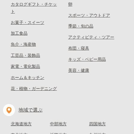
カタログギフト・チケッ
卵
ト
スポーツ・アウトドア
お菓子・スイーツ
季節・旬の品
加工食品
アクティビティ・ツアー
魚介・海産物
布団・寝具
工芸品・装飾品
キッズ・ベビー用品
家電・電化製品
美容・健康
ホーム＆キッチン
花・植物・ガーデニング
地域で選ぶ
北海道地方
中部地方
四国地方