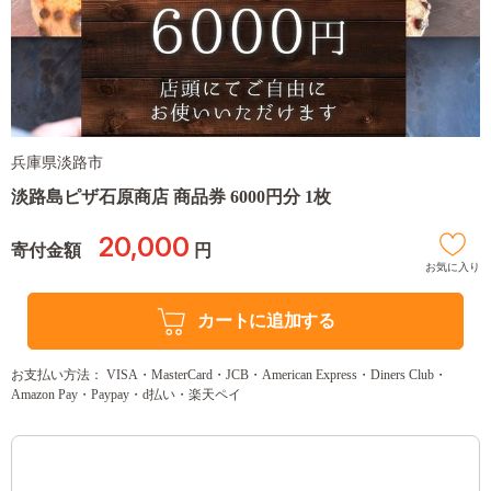
兵庫県淡路市
淡路島ピザ石原商店 商品券 6000円分 1枚
20,000
寄付金額
円
お気に入り
カートに追加する
お支払い方法： VISA・MasterCard・JCB・American Express・Diners Club・
Amazon Pay・Paypay・d払い・楽天ペイ