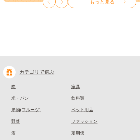
もっと見る
麗 クール便---
10000円 一万円 9000円 九千円
kasaoka_zsy_419_100---
カテゴリで選ぶ
肉
家具
米・パン
飲料類
果物(フルーツ)
ペット用品
野菜
ファッション
酒
定期便