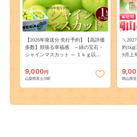
【2026年発送分 先行予約】【高評価
＼20
多数】頬張る幸福感 ～緑の宝石・
約1kg
シャインマスカット ～ １ｋｇ以上
9月上
（２～３房） フルーツ 山梨県産 果
桃 岡
物 くだもの シャイン マスカット ぶ
果物 
9,000
9,0
円
どう ブドウ 葡萄 大粒 種なし 先行予
送料無
山梨県富士川町
岡山県笠
約 富士川町 10000円 一万円 9000円
桃 白鳳
九千円
kasaok