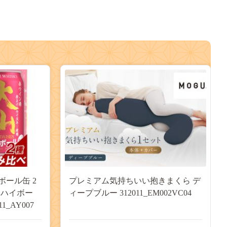
ール缶 2
プレミアム気持ちいい抱きまくら デ
山ハイボー
ィープブルー 312011_EM002VC04
11_AY007