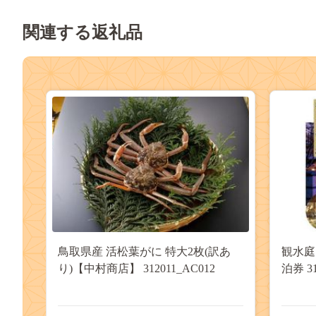
関連する返礼品
鳥取県産 活松葉がに 特大2枚(訳あ
観水庭
り)【中村商店】 312011_AC012
泊券 31