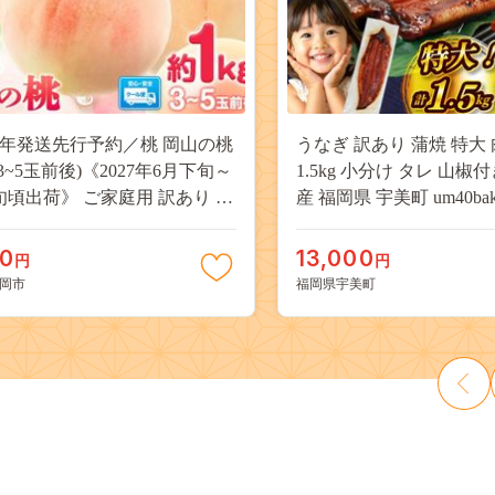
27年発送先行予約／桃 岡山の桃
うなぎ 訳あり 蒲焼 特大 
(3~5玉前後)《2027年6月下旬～
1.5kg 小分け タレ 山椒
旬頃出荷》 ご家庭用 訳あり 白
産 福岡県 宇美町 um40bak8
山 はくとう スイーツ フルーツ
揃い 規格外 家庭用 鰻 ウナギ
デザート 旬 モモ もも 先行予約
うなぎ蒲焼 鰻蒲焼き 蒲
00
13,000
円
円
料 果物 岡山県 笠岡市 清水白
き 真空パック 個包装 冷凍 
岡市
福岡県宇美町
 白麗 クール便---
13000円
a_zsy_419_100---