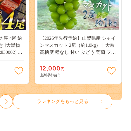
肉厚 4尾 約
【2026年先行予約】山梨県産 シャイ
付き [大黒物
ンマスカット 2房（約1.0kg）｜大粒
30002] 不
高糖度 種なし 甘い ぶどう 葡萄 フル
 unagi
ーツ 果物 産地直送 贈答用 送料無料
焼き かば焼
JX003
12,000
円
13000
山梨県都留市
ランキングをもっと見る