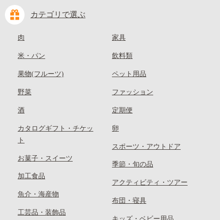
カテゴリで選ぶ
肉
家具
米・パン
飲料類
果物(フルーツ)
ペット用品
野菜
ファッション
酒
定期便
カタログギフト・チケッ
卵
ト
スポーツ・アウトドア
お菓子・スイーツ
季節・旬の品
加工食品
アクティビティ・ツアー
魚介・海産物
布団・寝具
工芸品・装飾品
キッズ・ベビー用品