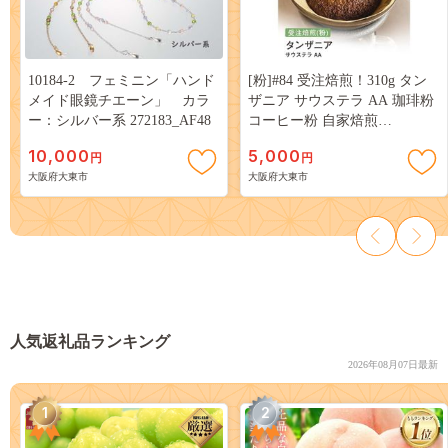
10184-2 フェミニン「ハンド
[粉]#84 受注焙煎！310g タン
メイド眼鏡チエーン」 カラ
ザニア サウステラ AA 珈琲粉
ー：シルバー系 272183_AF48
コーヒー粉 自家焙煎
272183_BG165
10,000
5,000
円
円
大阪府大東市
大阪府大東市
人気返礼品ランキング
2026年08月07日最新
1
2