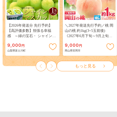
【2026年発送分 先行予約】
＼2027年発送先行予約／桃 岡
【高評価多数】頬張る幸福
山の桃 約1kg(3~5玉前後)
感 ～緑の宝石・ シャインマ
《2027年6月下旬～9月上旬頃
スカット ～ １ｋｇ以上（２～
出荷》 ご家庭用 訳あり 白桃
9,000
9,000
円
円
３房） フルーツ 山梨県産 果
岡山 はくとう スイーツ フル
山梨県富士川町
岡山県笠岡市
物 くだもの シャイン マスカ
ーツ 果物 デザート 旬 モモ も
ット ぶどう ブドウ 葡萄 大粒
も 先行予約 送料無料 果物 岡
種なし 先行予約 富士川町
山県 笠岡市 清水白桃 白鳳 白
もっと見る
10000円 一万円 9000円 九千円
麗 クール便---
kasaoka_zsy_419_100---