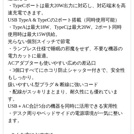
・TypeCポートは最大20W出力に対応し、対応端末を高
速充電できます。
USB TypeA & TypeCの2ポート搭載（同時使用可能）
・TypeAは最大18W、TypeCは最大20W。2ポート同時
使用時は最大15W供給。
光らない個別スイッチで節電
・ランプレス仕様で睡眠の邪魔をせず、不要な機器の
電力カットに最適。
ACアダプターも使いやすい広めの差込口
・3個口すべてにホコリ防止シャッター付きで、安全性
もしっかり。
扱いやすいL型プラグ & 断線に強いコード
・配線がスッキリまとまり、耐久性にも優れていま
す。
USB＋AC合計5台の機器を同時に活用できる実用性
・デスク周りやベッドサイドの電源環境が一気に整い
ます。