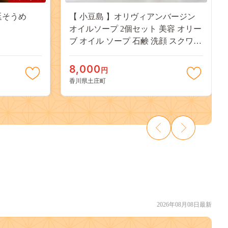
延そうめ
【 小豆島 】オリヴィアンバージン
オイルソープ 2個セット 美容 オリー
ブ オイル ソープ 石鹸 洗顔 スクワラ
ン 東洋オリーブ 保湿 無香料 潤い さ
っぱり すべすべ しっとり 香川 香川
8,000
円
県 土庄 土庄町
香川県土庄町
2026年08月08日最新