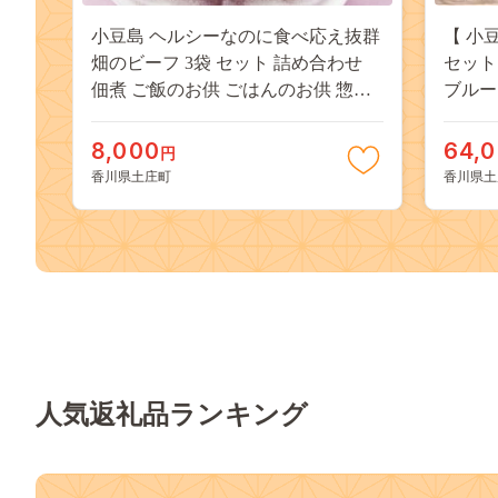
小豆島 ヘルシーなのに食べ応え抜群
【 小
畑のビーフ 3袋 セット 詰め合わせ
セット
佃煮 ご飯のお供 ごはんのお供 惣菜
ブルー
副菜 おつまみ つまみ つくだ煮 佃煮
ッチン
詰め合わせ 大豆ミート 食品 香川 香
しゃれ
8,000
64,
円
川県 土庄町
香川県土庄町
香川県土
人気返礼品ランキング