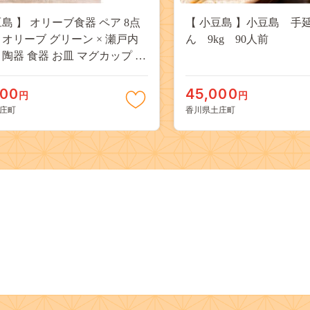
豆島 】 オリーブ食器 ペア 8点
【 小豆島 】小豆島 手
 オリーブ グリーン × 瀬戸内
ん 9kg 90人前
 陶器 食器 お皿 マグカップ キ
 雑貨 緑 青 贈り物 ギフト お
 香川 香川県 土庄 土庄町
000
45,000
円
円
庄町
香川県土庄町