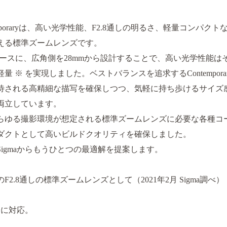
 | Contemporaryは、高い光学性能、F2.8通しの明るさ、軽量コ
える標準ズームレンズです。
DN | Artをベースに、広角側を28mmから設計することで、高い光学
 ※ を実現しました。ベストバランスを追求するContempor
待される高精細な描写を確保しつつ、気軽に持ち歩けるサイズ
両立しています。
らゆる撮影環境が想定される標準ズームレンズに必要な各種コ
ダクトとして高いビルドクオリティを確保しました。
igmaからもうひとつの最適解を提案します。
.8通しの標準ズームレンズとして（2021年2月 Sigma調べ）
子に対応。