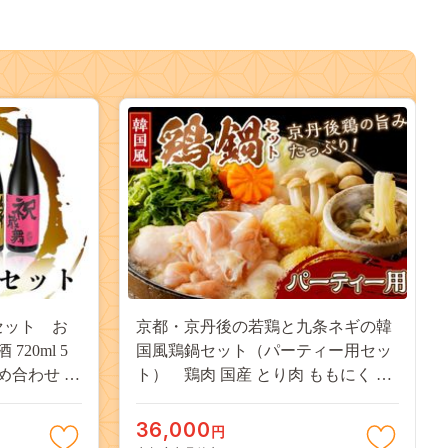
セット お
京都・京丹後の若鶏と九条ネギの韓
720ml 5
国風鶏鍋セット（パーティー用セッ
詰め合わせ 人
ト） 鶏肉 国産 とり肉 ももにく モ
ル 京都 丹後
モ肉 鶏すき 若鶏 京野菜 すき焼き 詰
00742
め合わせ 鶏鍋 とりなべ とり鍋 鳥な
36,000
円
べ ギフト 鳥すき 鶏好き 鳥好き 送料