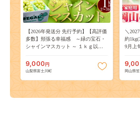
【2026年発送分 先行予約】【高評価
＼20
多数】頬張る幸福感 ～緑の宝石・
約1kg
シャインマスカット ～ １ｋｇ以上
9月上
（２～３房） フルーツ 山梨県産 果
桃 岡
物 くだもの シャイン マスカット ぶ
果物 
9,000
9,0
円
どう ブドウ 葡萄 大粒 種なし 先行予
送料無
山梨県富士川町
岡山県笠
約 富士川町 10000円 一万円 9000円
桃 白鳳
九千円
kasaok