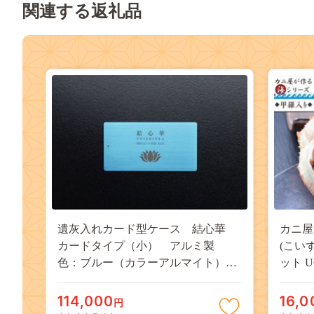
関連する返礼品
遺灰入れカード型ケース 結心華
カニ屋
カードタイプ（小） アルミ製
(こい
色：ブルー（カラーアルマイト）
ット U
HR00019
114,000
16,0
円