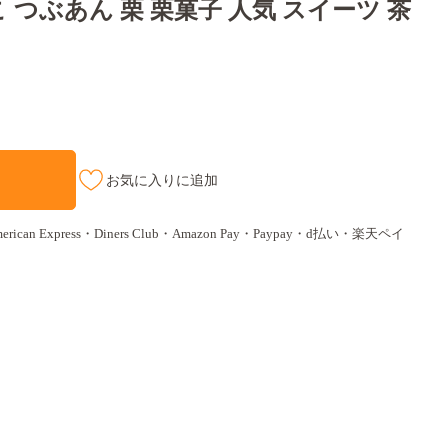
 つぶあん 栗 栗菓子 人気 スイーツ 茶
お気に入りに追加
ican Express・Diners Club・Amazon Pay・Paypay・d払い・楽天ペイ