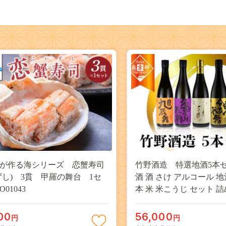
が作る海シリーズ 恋蟹寿司
竹野酒造 特選地酒5本
ずし) 3貫 甲羅の舞台 1セ
酒 酒 さけ アルコール 地酒 
O01043
本 米 米こうじ セット 
気 祝い 成人式 アルコー
地酒 日本酒 送料無料 AM
00
56,000
円
円