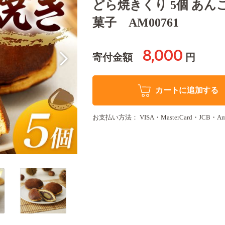
どら焼きくり 5個 あんこ
菓子 AM00761
8,000
寄付金額
円
カートに追加する
お支払い方法： VISA・MasterCard・JCB・Amer