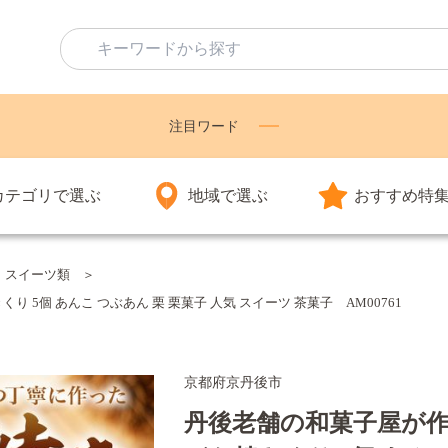
注目ワード
カテゴリで選ぶ
地域で選ぶ
おすすめ特
・スイーツ類
5個 あんこ つぶあん 栗 栗菓子 人気 スイーツ 茶菓子 AM00761
京都府京丹後市
丹後老舗の和菓子屋が作