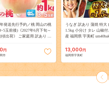
27年発送先行予約／桃 岡山の桃
うなぎ 訳あり 蒲焼 特大 
(3~5玉前後)《2027年6月下旬～
1.5kg 小分け タレ 山椒
旬頃出荷》 ご家庭用 訳あり 白
産 福岡県 宇美町 um40bak8
山 はくとう スイーツ フルーツ
揃い 規格外 家庭用 鰻 ウナギ
デザート 旬 モモ もも 先行予約
うなぎ蒲焼 鰻蒲焼き 蒲
00
13,000
円
円
料 果物 岡山県 笠岡市 清水白
き 真空パック 個包装 冷凍 
岡市
福岡県宇美町
 白麗 クール便---
13000円
a_zsy_419_100---