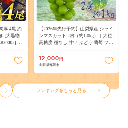
肉厚 4尾 約
【2026年先行予約】山梨県産 シャイ
付き [大黒物
ンマスカット 2房（約1.0kg）｜大粒
30002] 不
高糖度 種なし 甘い ぶどう 葡萄 フル
 unagi
ーツ 果物 産地直送 贈答用 送料無料
焼き かば焼
JX003
12,000
円
13000
山梨県都留市
ランキングをもっと見る