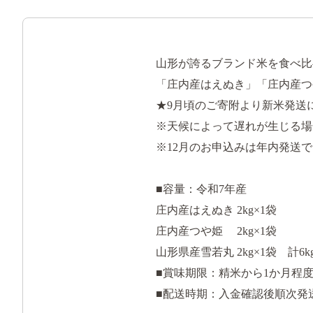
山形が誇るブランド米を食べ比
「庄内産はえぬき」「庄内産つ
★9月頃のご寄附より新米発送
※天候によって遅れが生じる場
※12月のお申込みは年内発送
■容量：令和7年産
庄内産はえぬき 2kg×1袋
庄内産つや姫 2kg×1袋
山形県産雪若丸 2kg×1袋 計6k
■賞味期限：精米から1か月程
■配送時期：入金確認後順次発