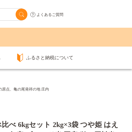
よくあるご質問
集
ふるさと納税について
カリの原点、亀の尾発祥の地 庄内
 6kgセット 2kg×3袋 つや姫 はえ