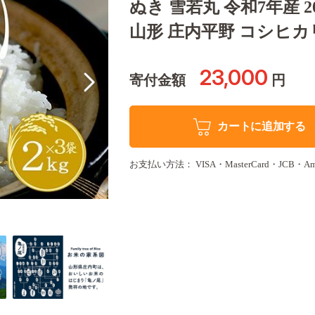
ぬき 雪若丸 令和7年産 
山形 庄内平野 コシヒ
23,000
寄付金額
円
カートに追加する
お支払い方法： VISA・MasterCard・JCB・America