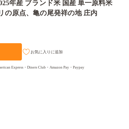
2025年産 ブランド米 国産 単一原料米
カリの原点、亀の尾発祥の地 庄内
お気に入りに追加
n Express・Diners Club・Amazon Pay・Paypay