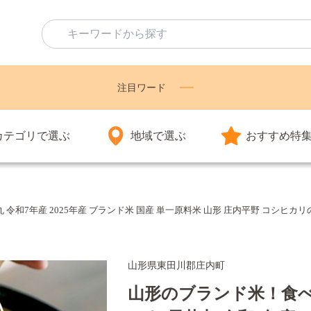
注目ワード
カテゴリで選ぶ
地域で選ぶ
おすすめ特
若丸 令和7年産 2025年産 ブランド米 国産 単一原料米 山形 庄内平野 コシヒ
山形県東田川郡庄内町
山形のブランド米！食べ比べ