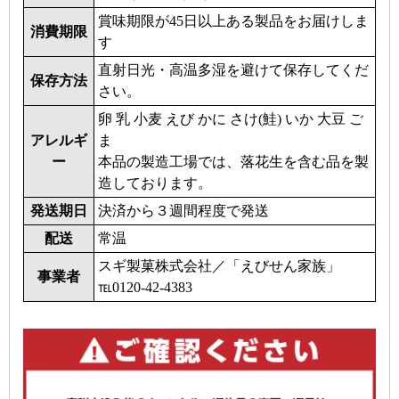
賞味期限が45日以上ある製品をお届けしま
消費期限
す
直射日光・高温多湿を避けて保存してくだ
保存方法
さい。
卵 乳 小麦 えび かに さけ(鮭) いか 大豆 ご
アレルギ
ま
ー
本品の製造工場では、落花生を含む品を製
造しております。
発送期日
決済から３週間程度で発送
配送
常温
スギ製菓株式会社／「えびせん家族」
事業者
℡0120-42-4383