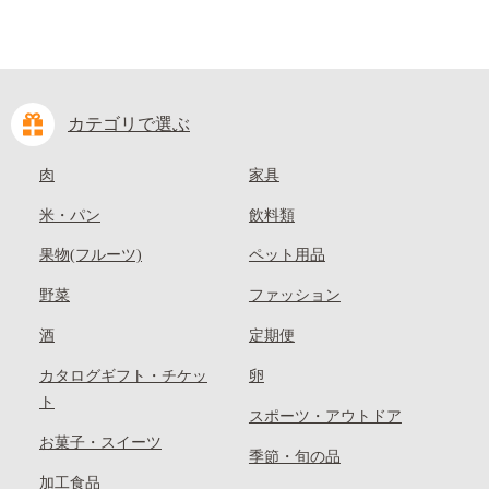
カテゴリで選ぶ
肉
家具
米・パン
飲料類
果物(フルーツ)
ペット用品
野菜
ファッション
酒
定期便
カタログギフト・チケッ
卵
ト
スポーツ・アウトドア
お菓子・スイーツ
季節・旬の品
加工食品