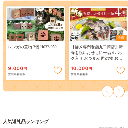
冷蔵
レンガの置物 3個 H032-059
【酢〆専門老舗丸二商店】新
春を祝いおせちに一品４パッ
ク入り おつまみ 酢の物 お刺
身 おせち料理 小肌粟漬 こは
9,000
10,000
円
円
だ粟漬 小肌 しめさば 〆鯖 酢
愛知県碧南市
愛知県碧南市
〆 酢漬け 魚介 海鮮 お刺身風
酢〆セット おうちごはん
H021-119
人気返礼品ランキング