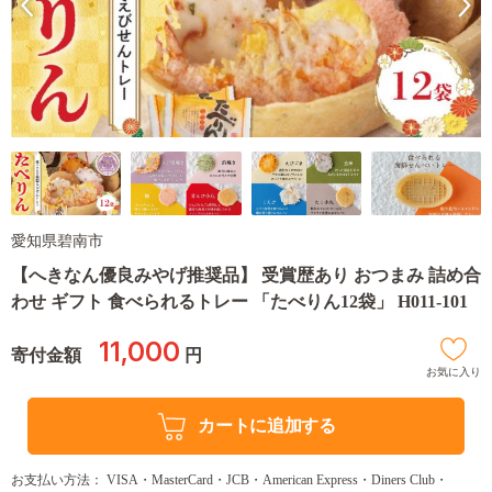
愛知県碧南市
【へきなん優良みやげ推奨品】 受賞歴あり おつまみ 詰め合
わせ ギフト 食べられるトレー 「たべりん12袋」 H011-101
11,000
寄付金額
円
お気に入り
カートに追加する
お支払い方法： VISA・MasterCard・JCB・American Express・Diners Club・