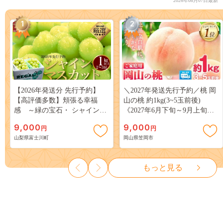
2026年08月07日最新
1
2
【2026年発送分 先行予約】
＼2027年発送先行予約／桃 岡
【高評価多数】頬張る幸福
山の桃 約1kg(3~5玉前後)
感 ～緑の宝石・ シャインマ
《2027年6月下旬～9月上旬頃
スカット ～ １ｋｇ以上（２～
出荷》 ご家庭用 訳あり 白桃
9,000
9,000
円
円
３房） フルーツ 山梨県産 果
岡山 はくとう スイーツ フル
山梨県富士川町
岡山県笠岡市
物 くだもの シャイン マスカ
ーツ 果物 デザート 旬 モモ も
ット ぶどう ブドウ 葡萄 大粒
も 先行予約 送料無料 果物 岡
種なし 先行予約 富士川町
山県 笠岡市 清水白桃 白鳳 白
もっと見る
10000円 一万円 9000円 九千円
麗 クール便---
kasaoka_zsy_419_100---