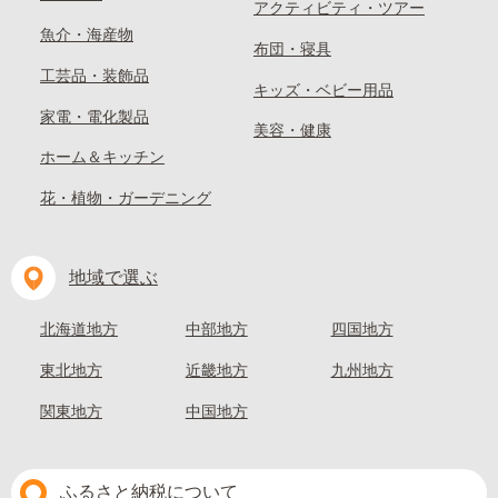
アクティビティ・ツアー
魚介・海産物
布団・寝具
工芸品・装飾品
キッズ・ベビー用品
家電・電化製品
美容・健康
ホーム＆キッチン
花・植物・ガーデニング
地域で選ぶ
北海道地方
中部地方
四国地方
東北地方
近畿地方
九州地方
関東地方
中国地方
ふるさと納税について