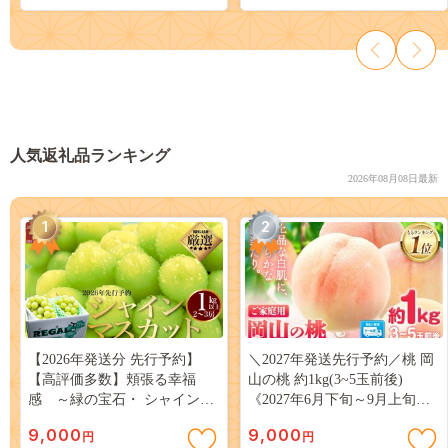
人気返礼品ランキング
2026年08月08日最新
1
2
【2026年発送分 先行予約】
＼2027年発送先行予約／桃 岡
【高評価多数】頬張る幸福
山の桃 約1kg(3~5玉前後)
感 ～緑の宝石・ シャインマ
《2027年6月下旬～9月上旬頃
スカット ～ １ｋｇ以上（２～
出荷》 ご家庭用 訳あり 白桃
9,000
9,000
円
円
３房） フルーツ 山梨県産 果
岡山 はくとう スイーツ フル