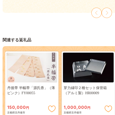
関連する返礼品
丹後帯 半幅帯「源氏香」（薄
芽力縁印２種セット保管箱
ピンク）FY00055
（アルミ製）HR00009
150,000
1,000,000
円
円
京都府京丹後市
京都府京丹後市