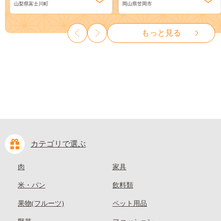
山梨県富士川町
岡山県笠岡市
物 くだもの シャイン マスカ
ーツ 果物 デザート 旬 モモ も
ット ぶどう ブドウ 葡萄 大粒
も 先行予約 送料無料 果物 岡
種なし 先行予約 富士川町
山県 笠岡市 清水白桃 白鳳 白
もっと見る
10000円 一万円 9000円 九千円
麗 クール便---
kasaoka_zsy_419_100---
カテゴリで選ぶ
肉
家具
米・パン
飲料類
果物(フルーツ)
ペット用品