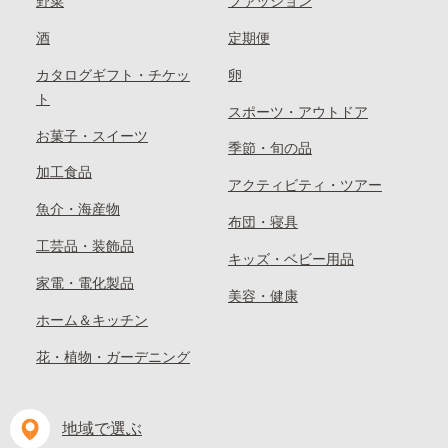
野菜
ファッション
酒
定期便
カタログギフト・チケッ
卵
ト
スポーツ・アウトドア
お菓子・スイーツ
季節・旬の品
加工食品
アクティビティ・ツアー
魚介・海産物
布団・寝具
工芸品・装飾品
キッズ・ベビー用品
家電・電化製品
美容・健康
ホーム＆キッチン
花・植物・ガーデニング
地域で選ぶ