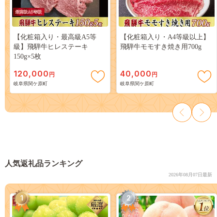
【化粧箱入り・最高級A5等
【化粧箱入り・A4等級以上】
級】飛騨牛ヒレステーキ
飛騨牛モモすき焼き用700g
150g×5枚
120,000
40,000
円
円
岐阜県関ケ原町
岐阜県関ケ原町
人気返礼品ランキング
2026年08月07日最新
1
2