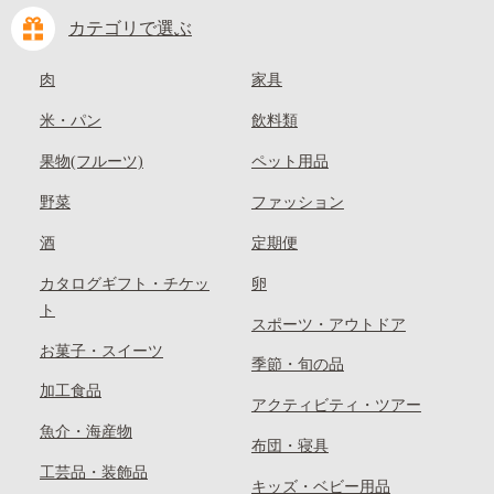
カテゴリで選ぶ
肉
家具
米・パン
飲料類
果物(フルーツ)
ペット用品
野菜
ファッション
酒
定期便
カタログギフト・チケッ
卵
ト
スポーツ・アウトドア
お菓子・スイーツ
季節・旬の品
加工食品
アクティビティ・ツアー
魚介・海産物
布団・寝具
工芸品・装飾品
キッズ・ベビー用品