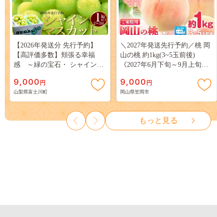
【2026年発送分 先行予約】
＼2027年発送先行予約／桃 岡
【高評価多数】頬張る幸福
山の桃 約1kg(3~5玉前後)
感 ～緑の宝石・ シャインマ
《2027年6月下旬～9月上旬頃
スカット ～ １ｋｇ以上（２～
出荷》 ご家庭用 訳あり 白桃
9,000
9,000
円
円
３房） フルーツ 山梨県産 果
岡山 はくとう スイーツ フル
山梨県富士川町
岡山県笠岡市
物 くだもの シャイン マスカ
ーツ 果物 デザート 旬 モモ も
ット ぶどう ブドウ 葡萄 大粒
も 先行予約 送料無料 果物 岡
種なし 先行予約 富士川町
山県 笠岡市 清水白桃 白鳳 白
もっと見る
10000円 一万円 9000円 九千円
麗 クール便---
kasaoka_zsy_419_100---