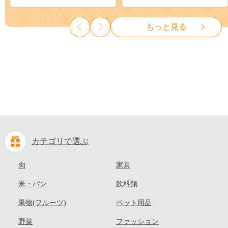
ット ぶどう ブドウ 葡萄 大粒
も 先行予約 送料無料 果物 岡
種なし 先行予約 富士川町
山県 笠岡市 清水白桃 白鳳 白
もっと見る
10000円 一万円 9000円 九千円
麗 クール便---
kasaoka_zsy_419_100---
カテゴリで選ぶ
肉
家具
米・パン
飲料類
果物(フルーツ)
ペット用品
野菜
ファッション