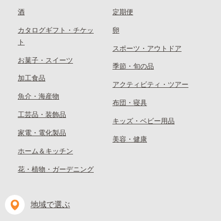
酒
定期便
カタログギフト・チケッ
卵
ト
スポーツ・アウトドア
お菓子・スイーツ
季節・旬の品
加工食品
アクティビティ・ツアー
魚介・海産物
布団・寝具
工芸品・装飾品
キッズ・ベビー用品
家電・電化製品
美容・健康
ホーム＆キッチン
花・植物・ガーデニング
地域で選ぶ