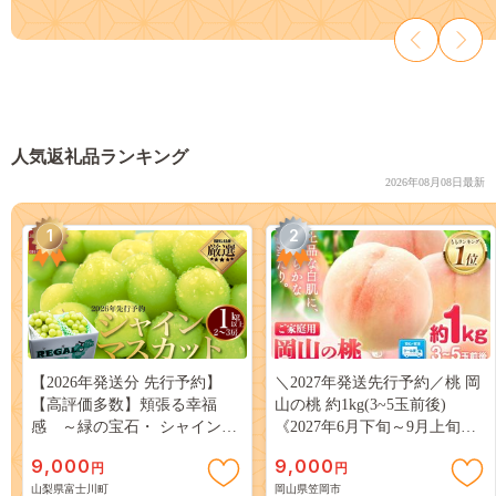
人気返礼品ランキング
2026年08月08日最新
1
2
【2026年発送分 先行予約】
＼2027年発送先行予約／桃 岡
【高評価多数】頬張る幸福
山の桃 約1kg(3~5玉前後)
感 ～緑の宝石・ シャインマ
《2027年6月下旬～9月上旬頃
スカット ～ １ｋｇ以上（２～
出荷》 ご家庭用 訳あり 白桃
9,000
9,000
円
円
３房） フルーツ 山梨県産 果
岡山 はくとう スイーツ フル
山梨県富士川町
岡山県笠岡市
物 くだもの シャイン マスカ
ーツ 果物 デザート 旬 モモ も