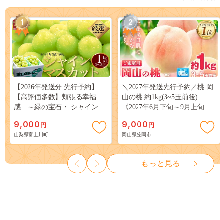
1
2
【2026年発送分 先行予約】
＼2027年発送先行予約／桃 岡
【高評価多数】頬張る幸福
山の桃 約1kg(3~5玉前後)
感 ～緑の宝石・ シャインマ
《2027年6月下旬～9月上旬頃
スカット ～ １ｋｇ以上（２～
出荷》 ご家庭用 訳あり 白桃
9,000
9,000
円
円
３房） フルーツ 山梨県産 果
岡山 はくとう スイーツ フル
山梨県富士川町
岡山県笠岡市
物 くだもの シャイン マスカ
ーツ 果物 デザート 旬 モモ も
ット ぶどう ブドウ 葡萄 大粒
も 先行予約 送料無料 果物 岡
種なし 先行予約 富士川町
山県 笠岡市 清水白桃 白鳳 白
もっと見る
10000円 一万円 9000円 九千円
麗 クール便---
kasaoka_zsy_419_100---