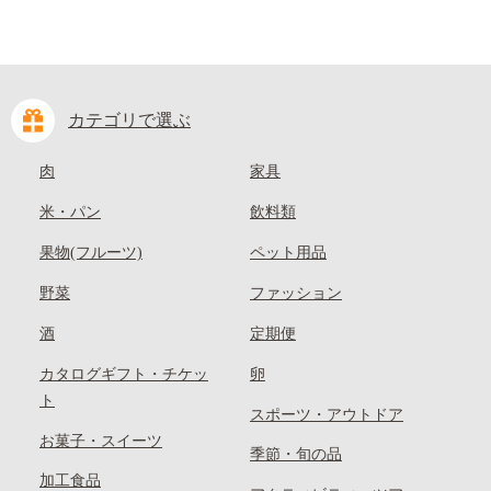
カテゴリで選ぶ
肉
家具
米・パン
飲料類
果物(フルーツ)
ペット用品
野菜
ファッション
酒
定期便
カタログギフト・チケッ
卵
ト
スポーツ・アウトドア
お菓子・スイーツ
季節・旬の品
加工食品