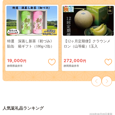
特選 深蒸し新茶《初づみ》
【12ヶ月定期便】クラウンメ
貼缶 箱ギフト（180g×2缶）
ロン（山等級）1玉入
19,000
272,000
円
円
静岡県袋井市
静岡県袋井市
人気返礼品ランキング
2026年08月09日最新