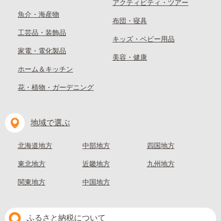
アクティビティ・ツアー
魚介・海産物
布団・寝具
工芸品・装飾品
キッズ・ベビー用品
家電・電化製品
美容・健康
ホーム＆キッチン
花・植物・ガーデニング
地域で選ぶ
北海道地方
中部地方
四国地方
東北地方
近畿地方
九州地方
関東地方
中国地方
ふるさと納税について