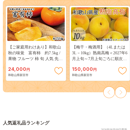
【ご家庭用わけあり】和歌山
【梅干・梅酒用】（4Lまたは
秋の味覚 富有柿 約7.5kg /
3L－10kg）熟南高梅＜2027年6
果物 フルーツ 柿 旬 人気 先行
月上旬～7月上旬ごろに順次発
予約【uot719A】
送予定＞ 【art007C】
24,000
150,000
円
円
和歌山県新宮市
和歌山県新宮市
人気返礼品ランキング
2026年08月09日最新