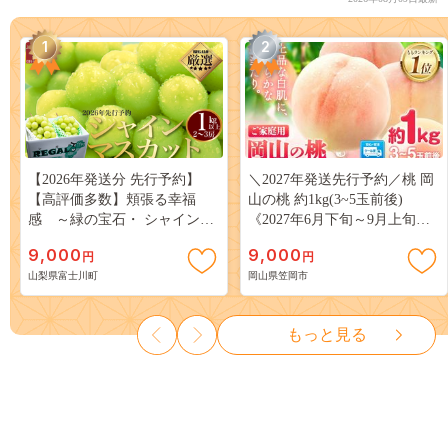
1
2
【2026年発送分 先行予約】
＼2027年発送先行予約／桃 岡
【高評価多数】頬張る幸福
山の桃 約1kg(3~5玉前後)
感 ～緑の宝石・ シャインマ
《2027年6月下旬～9月上旬頃
スカット ～ １ｋｇ以上（２～
出荷》 ご家庭用 訳あり 白桃
9,000
9,000
円
円
３房） フルーツ 山梨県産 果
岡山 はくとう スイーツ フル
山梨県富士川町
岡山県笠岡市
物 くだもの シャイン マスカ
ーツ 果物 デザート 旬 モモ も
ット ぶどう ブドウ 葡萄 大粒
も 先行予約 送料無料 果物 岡
種なし 先行予約 富士川町
山県 笠岡市 清水白桃 白鳳 白
もっと見る
10000円 一万円 9000円 九千円
麗 クール便---
kasaoka_zsy_419_100---