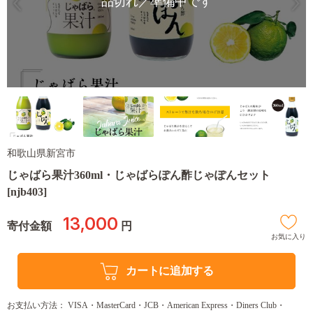
品切れ／準備中です
和歌山県新宮市
じゃばら果汁360ml・じゃばらぽん酢じゃぽんセット
[njb403]
13,000
寄付金額
円
お気に入り
カートに追加する
お支払い方法： VISA・MasterCard・JCB・American Express・Diners Club・