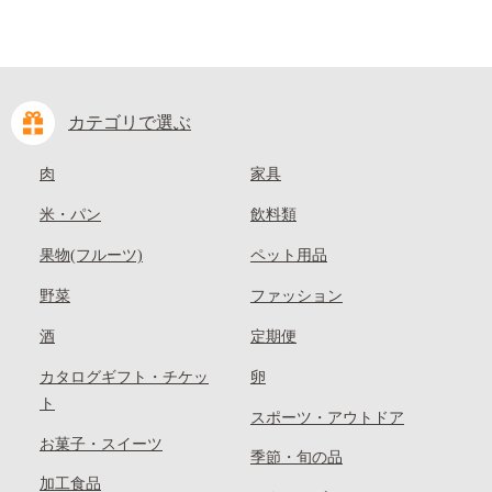
カテゴリで選ぶ
肉
家具
米・パン
飲料類
果物(フルーツ)
ペット用品
野菜
ファッション
酒
定期便
カタログギフト・チケッ
卵
ト
スポーツ・アウトドア
お菓子・スイーツ
季節・旬の品
加工食品