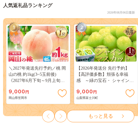
人気返礼品ランキング
2026年08月06日最新
1
2
＼2027年発送先行予約／桃 岡
【2026年発送分 先行予約】
山の桃 約1kg(3~5玉前後)
【高評価多数】頬張る幸福
《2027年6月下旬～9月上旬頃
感 ～緑の宝石・ シャインマ
出荷》 ご家庭用 訳あり 白桃
スカット ～ １ｋｇ以上（２～
9,000
9,000
円
円
岡山 はくとう スイーツ フル
３房） フルーツ 山梨県産 果
岡山県笠岡市
山梨県富士川町
ーツ 果物 デザート 旬 モモ も
物 くだもの シャイン マスカ
も 先行予約 送料無料 果物 岡
ット ぶどう ブドウ 葡萄 大粒
山県 笠岡市 清水白桃 白鳳 白
種なし 先行予約 富士川町
もっと見る
麗 クール便---
10000円 一万円 9000円 九千円
kasaoka_zsy_419_100---