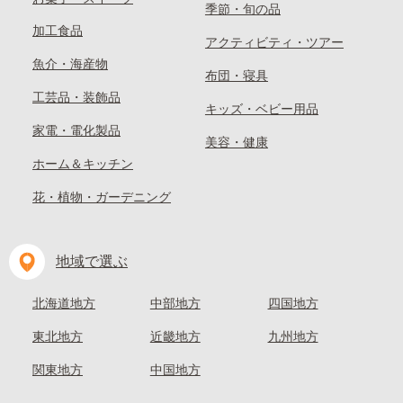
季節・旬の品
加工食品
アクティビティ・ツアー
魚介・海産物
布団・寝具
工芸品・装飾品
キッズ・ベビー用品
家電・電化製品
美容・健康
ホーム＆キッチン
花・植物・ガーデニング
地域で選ぶ
北海道地方
中部地方
四国地方
東北地方
近畿地方
九州地方
関東地方
中国地方