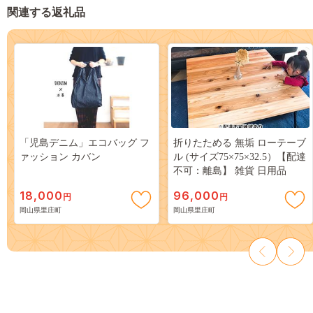
関連する返礼品
「児島デニム」エコバッグ フ
折りたためる 無垢 ローテーブ
ァッション カバン
ル (サイズ75×75×32.5）【配達
不可：離島】 雑貨 日用品
18,000
96,000
円
円
岡山県里庄町
岡山県里庄町