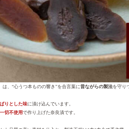
」は、“心うつ本ものの響き”を合言葉に
昔ながらの製法
を守り
ぱりとした味
に漬け込んでいます。
一切不使用
で作り上げた奈良漬です。