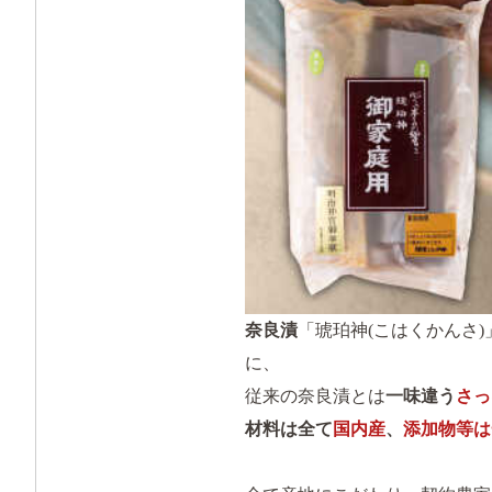
奈良漬
「琥珀神(こはくかんさ)
に、
従来の奈良漬とは
一味違う
さっ
材料は全て
国内産
、
添加物等は