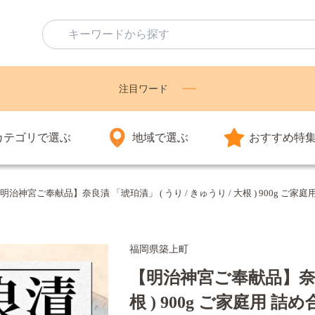
注目ワード
カテゴリで選ぶ
地域で選ぶ
おすすめ特
明治神宮ご奉献品】奈良漬 「琥珀漬」 ( うり / きゅうり / 大根 ) 900g ご
福岡県築上町
【明治神宮ご奉献品】奈良漬
根 ) 900g ご家庭用