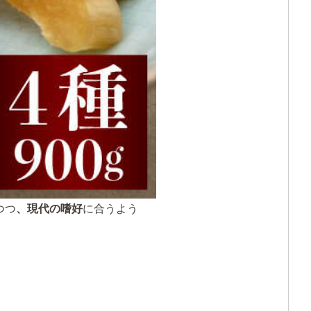
つつ
、現代の嗜好
に合うよう