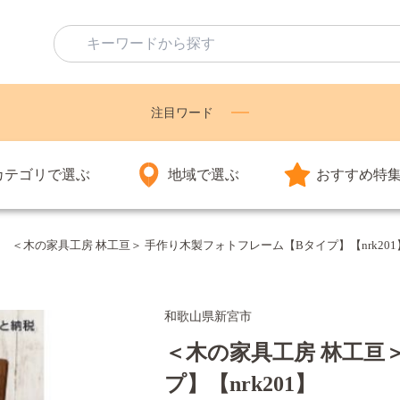
注目ワード
カテゴリで選ぶ
地域で選ぶ
おすすめ特
＜木の家具工房 林工亘＞ 手作り木製フォトフレーム【Bタイプ】【nrk201
和歌山県新宮市
＜木の家具工房 林工亘
プ】【nrk201】