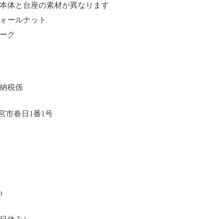
本体と台座の素材が異なります
ールナット
ーク
納税係
新宮市春日1番1号
p