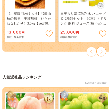
【ご家庭用わけあり】和歌山
果実入り清涼飲料水 ハニップ
秋の味覚 平核無柿（ひらた
Ｃ 2種類セット（30本） / ドリ
ねなしがき）3.5kg【uot740】
ンク 飲料 ジュース 梅 うめ り
んご【prm001B】
13,000
25,000
円
円
和歌山県新宮市
和歌山県新宮市
人気返礼品ランキング
2026年08月06日最新
1
2