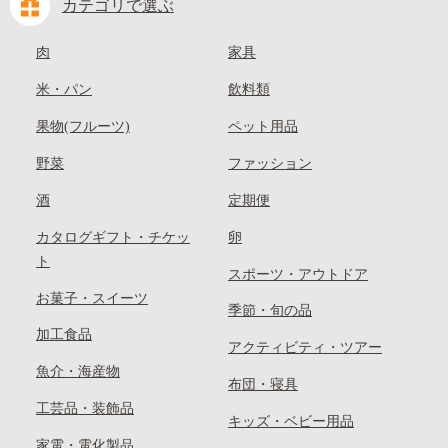
カテゴリで選ぶ
肉
家具
米・パン
飲料類
果物(フルーツ)
ペット用品
野菜
ファッション
酒
定期便
カタログギフト・チケッ
卵
ト
スポーツ・アウトドア
お菓子・スイーツ
季節・旬の品
加工食品
アクティビティ・ツアー
魚介・海産物
布団・寝具
工芸品・装飾品
キッズ・ベビー用品
家電・電化製品