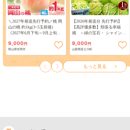
＼2027年発送先行予約／桃 岡
【2026年発送分 先行予約】
山の桃 約1kg(3~5玉前後)
【高評価多数】頬張る幸福
《2027年6月下旬～9月上旬頃
感 ～緑の宝石・ シャインマ
出荷》 ご家庭用 訳あり 白桃
スカット ～ １ｋｇ以上（２～
9,000
9,000
円
円
岡山 はくとう スイーツ フル
３房） フルーツ 山梨県産 果
岡山県笠岡市
山梨県富士川町
ーツ 果物 デザート 旬 モモ も
物 くだもの シャイン マスカ
も 先行予約 送料無料 果物 岡
ット ぶどう ブドウ 葡萄 大粒
山県 笠岡市 清水白桃 白鳳 白
種なし 先行予約 富士川町
もっと見る
麗 クール便---
10000円 一万円 9000円 九千円
kasaoka_zsy_419_100---