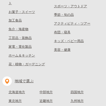
ト
スポーツ・アウトドア
お菓子・スイーツ
季節・旬の品
加工食品
アクティビティ・ツアー
魚介・海産物
布団・寝具
工芸品・装飾品
キッズ・ベビー用品
家電・電化製品
美容・健康
ホーム＆キッチン
花・植物・ガーデニング
地域で選ぶ
北海道地方
中部地方
四国地方
東北地方
近畿地方
九州地方