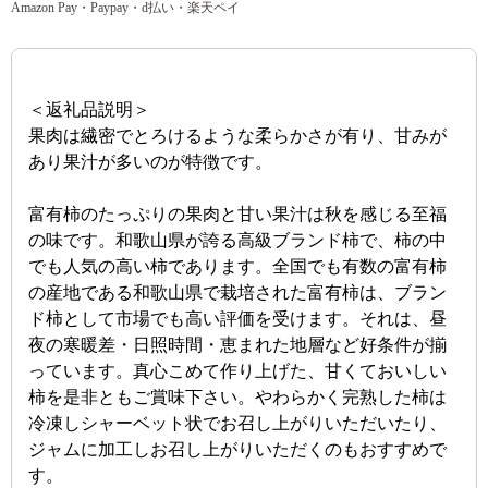
Amazon Pay・Paypay・d払い・楽天ペイ
＜返礼品説明＞
果肉は繊密でとろけるような柔らかさが有り、甘みが
あり果汁が多いのが特徴です。
富有柿のたっぷりの果肉と甘い果汁は秋を感じる至福
の味です。和歌山県が誇る高級ブランド柿で、柿の中
でも人気の高い柿であります。全国でも有数の富有柿
の産地である和歌山県で栽培された富有柿は、ブラン
ド柿として市場でも高い評価を受けます。それは、昼
夜の寒暖差・日照時間・恵まれた地層など好条件が揃
っています。真心こめて作り上げた、甘くておいしい
柿を是非ともご賞味下さい。やわらかく完熟した柿は
冷凍しシャーベット状でお召し上がりいただいたり、
ジャムに加工しお召し上がりいただくのもおすすめで
す。