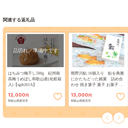
関連する返礼品
品切れ／準備中です
はちみつ梅干し500g 紀州南
熊野川鮎 16個入り 鮎を典雅
高梅うめぼし和歌山産(化粧箱
にかたちどった銘菓 詰め合
入)【sgtb261A】
わせ 焼き菓子 菓子 お菓子 ギ
フト【fks104A】
12,000
13,000
円
円
和歌山県新宮市
和歌山県新宮市