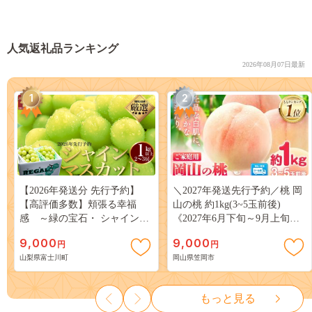
人気返礼品ランキング
2026年08月07日最新
1
2
【2026年発送分 先行予約】
＼2027年発送先行予約／桃 岡
【高評価多数】頬張る幸福
山の桃 約1kg(3~5玉前後)
感 ～緑の宝石・ シャインマ
《2027年6月下旬～9月上旬頃
スカット ～ １ｋｇ以上（２～
出荷》 ご家庭用 訳あり 白桃
9,000
9,000
円
円
３房） フルーツ 山梨県産 果
岡山 はくとう スイーツ フル
山梨県富士川町
岡山県笠岡市
物 くだもの シャイン マスカ
ーツ 果物 デザート 旬 モモ も
ット ぶどう ブドウ 葡萄 大粒
も 先行予約 送料無料 果物 岡
種なし 先行予約 富士川町
山県 笠岡市 清水白桃 白鳳 白
もっと見る
10000円 一万円 9000円 九千円
麗 クール便---