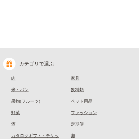
kasaoka_zsy_419_100---
カテゴリで選ぶ
肉
家具
米・パン
飲料類
果物(フルーツ)
ペット用品
野菜
ファッション
酒
定期便
カタログギフト・チケッ
卵