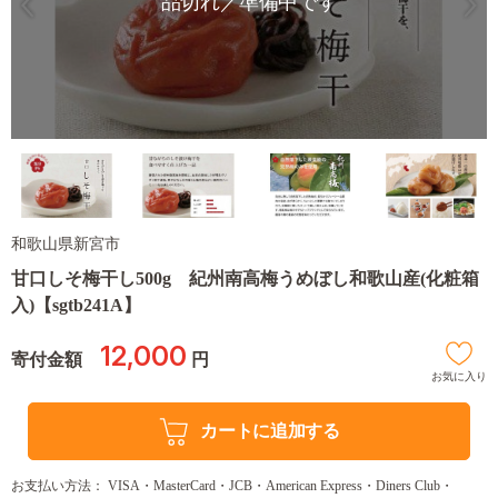
品切れ／準備中です
和歌山県新宮市
甘口しそ梅干し500g 紀州南高梅うめぼし和歌山産(化粧箱
入)【sgtb241A】
12,000
寄付金額
円
お気に入り
カートに追加する
お支払い方法： VISA・MasterCard・JCB・American Express・Diners Club・