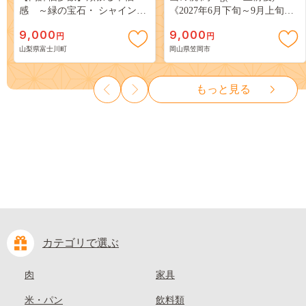
感 ～緑の宝石・ シャインマ
《2027年6月下旬～9月上旬頃
スカット ～ １ｋｇ以上（２～
出荷》 ご家庭用 訳あり 白桃
9,000
9,000
円
円
３房） フルーツ 山梨県産 果
岡山 はくとう スイーツ フル
山梨県富士川町
岡山県笠岡市
物 くだもの シャイン マスカ
ーツ 果物 デザート 旬 モモ も
ット ぶどう ブドウ 葡萄 大粒
も 先行予約 送料無料 果物 岡
種なし 先行予約 富士川町
山県 笠岡市 清水白桃 白鳳 白
もっと見る
10000円 一万円 9000円 九千円
麗 クール便---
kasaoka_zsy_419_100---
カテゴリで選ぶ
肉
家具
米・パン
飲料類