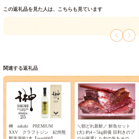
この返礼品を見た人は、こちらも見ています
関連する返礼品
榊 sakaki PREMIUM
＼朝どれ新鮮／ 鮮魚セット
XXV クラフトジン 紀州熊
(大) 約4～5kg前後 目利きのプ
野蒸溜所1本【prm009】
ロが厳選した旬の魚をその日