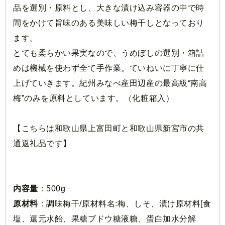
品を選別・原料とし、大きな漬け込み容器の中で時
間をかけて旨味のある美味しい梅干しとなっており
ます。
とても柔らかい果実なので、うめぼしの選別・箱詰
めは機械を使わず全て手作業。ていねいに丁寧に仕
上げていきます。紀州みなべ産田辺産の最高級“南高
梅”のみを原料としています。（化粧箱入）
【こちらは和歌山県上富田町と和歌山県新宮市の共
通返礼品です】
内容量
：500g
原材料
：調味梅干/原材料名:梅、しそ、漬け原材料[食
塩、還元水飴、果糖ブドウ糖液糖、蛋白加水分解