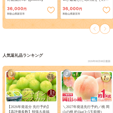
の内に発送！【nss405】
36,000
36,000
円
円
和歌山県新宮市
和歌山県新宮市
人気返礼品ランキング
2026年08月08日最新
1
2
【2026年発送分 先行予約】
＼2027年発送先行予約／桃 岡
【高評価多数】頬張る幸福
山の桃 約1kg(3~5玉前後)