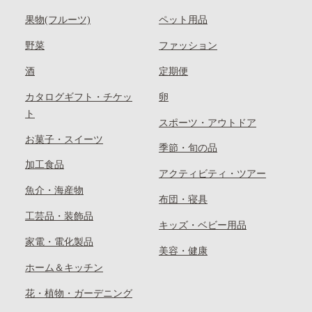
果物(フルーツ)
ペット用品
野菜
ファッション
酒
定期便
カタログギフト・チケッ
卵
ト
スポーツ・アウトドア
お菓子・スイーツ
季節・旬の品
加工食品
アクティビティ・ツアー
魚介・海産物
布団・寝具
工芸品・装飾品
キッズ・ベビー用品
家電・電化製品
美容・健康
ホーム＆キッチン
花・植物・ガーデニング