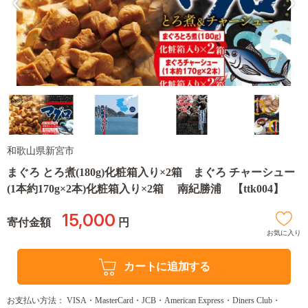
和歌山県新宮市
まぐろ とろ煮(180g)化粧箱入り×2箱 まぐろ チャーシュー
(1本約170g×2本)化粧箱入り×2箱 南紀勝浦 【ttk004】
15,000
寄付金額
円
お気に入り
カートに追加する
お支払い方法： VISA・MasterCard・JCB・American Express・Diners Club・