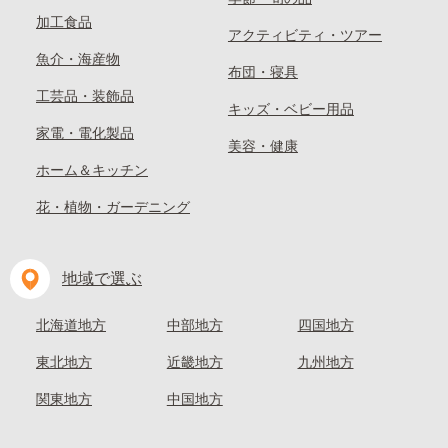
加工食品
アクティビティ・ツアー
魚介・海産物
布団・寝具
工芸品・装飾品
キッズ・ベビー用品
家電・電化製品
美容・健康
ホーム＆キッチン
花・植物・ガーデニング
地域で選ぶ
北海道地方
中部地方
四国地方
東北地方
近畿地方
九州地方
関東地方
中国地方