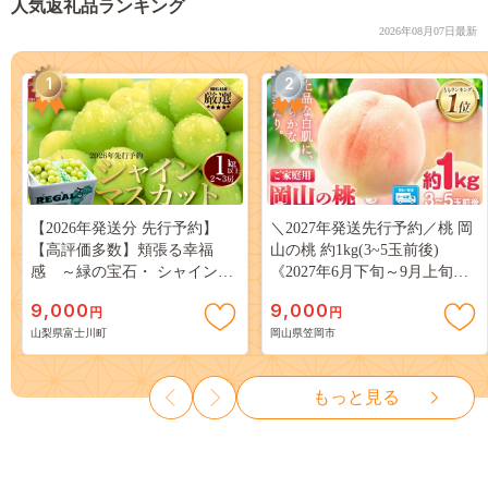
人気返礼品ランキング
2026年08月07日最新
1
2
【2026年発送分 先行予約】
＼2027年発送先行予約／桃 岡
【高評価多数】頬張る幸福
山の桃 約1kg(3~5玉前後)
感 ～緑の宝石・ シャインマ
《2027年6月下旬～9月上旬頃
スカット ～ １ｋｇ以上（２～
出荷》 ご家庭用 訳あり 白桃
9,000
9,000
円
円
３房） フルーツ 山梨県産 果
岡山 はくとう スイーツ フル
山梨県富士川町
岡山県笠岡市
物 くだもの シャイン マスカ
ーツ 果物 デザート 旬 モモ も
ット ぶどう ブドウ 葡萄 大粒
も 先行予約 送料無料 果物 岡
種なし 先行予約 富士川町
山県 笠岡市 清水白桃 白鳳 白
もっと見る
10000円 一万円 9000円 九千円
麗 クール便---
kasaoka_zsy_419_100---