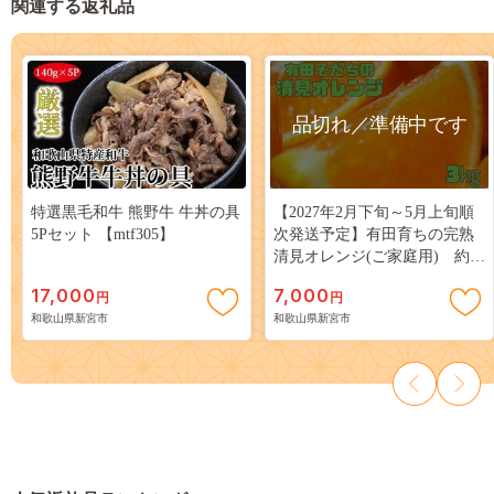
関連する返礼品
品切れ／準備中です
特選黒毛和牛 熊野牛 牛丼の具
【2027年2月下旬～5月上旬順
5Pセット 【mtf305】
次発送予定】有田育ちの完熟
清見オレンジ(ご家庭用) 約
3kg+200g(補償分)【ard016C】
17,000
7,000
円
円
和歌山県新宮市
和歌山県新宮市