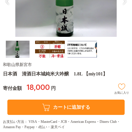
和歌山県新宮市
日本酒 清酒日本城純米大吟醸 1.8L 【miy101】
18,000
寄付金額
円
お気に入り
カートに追加する
お支払い方法： VISA・MasterCard・JCB・American Express・Diners Club・
Amazon Pay・Paypay・d払い・楽天ペイ