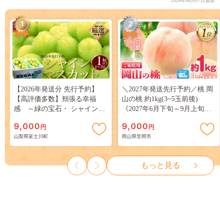
2026年08月07日最新
1
2
【2026年発送分 先行予約】
＼2027年発送先行予約／桃 岡
【高評価多数】頬張る幸福
山の桃 約1kg(3~5玉前後)
感 ～緑の宝石・ シャインマ
《2027年6月下旬～9月上旬頃
スカット ～ １ｋｇ以上（２～
出荷》 ご家庭用 訳あり 白桃
9,000
9,000
円
円
３房） フルーツ 山梨県産 果
岡山 はくとう スイーツ フル
山梨県富士川町
岡山県笠岡市
物 くだもの シャイン マスカ
ーツ 果物 デザート 旬 モモ も
ット ぶどう ブドウ 葡萄 大粒
も 先行予約 送料無料 果物 岡
種なし 先行予約 富士川町
山県 笠岡市 清水白桃 白鳳 白
もっと見る
10000円 一万円 9000円 九千円
麗 クール便---
kasaoka_zsy_419_100---