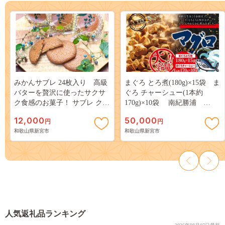
みかんサブレ 24枚入り 高級
まぐろ とろ煮(180g)×15袋 ま
バターを贅沢に使ったサクサ
ぐろ チャーシュー(1本約
ク食感のお菓子！ サブレ クッ
170g)×10袋 南紀勝浦
キー 詰め合わせ 菓子 お菓子
【ttk003】
12,000
50,000
円
円
ギフト【fks100A】
和歌山県新宮市
和歌山県新宮市
人気返礼品ランキング