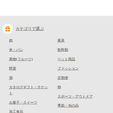
カテゴリで選ぶ
肉
家具
米・パン
飲料類
果物(フルーツ)
ペット用品
野菜
ファッション
酒
定期便
カタログギフト・チケッ
卵
ト
スポーツ・アウトドア
お菓子・スイーツ
季節・旬の品
加工食品