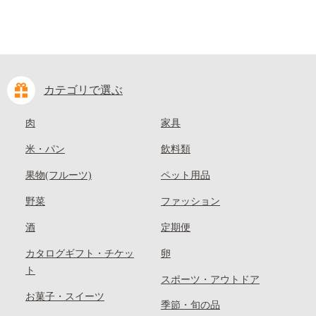
カテゴリで選ぶ
肉
家具
米・パン
飲料類
果物(フルーツ)
ペット用品
野菜
ファッション
酒
定期便
カタログギフト・チケッ
卵
ト
スポーツ・アウトドア
お菓子・スイーツ
季節・旬の品