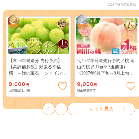
2026年08月07日最新
1
2
【2026年発送分 先行予約】
＼2027年発送先行予約／桃 岡
【高評価多数】頬張る幸福
山の桃 約1kg(3~5玉前後)
感 ～緑の宝石・ シャインマ
《2027年6月下旬～9月上旬頃
スカット ～ １ｋｇ以上（２～
出荷》 ご家庭用 訳あり 白桃
9,000
9,000
円
円
３房） フルーツ 山梨県産 果
岡山 はくとう スイーツ フル
山梨県富士川町
岡山県笠岡市
物 くだもの シャイン マスカ
ーツ 果物 デザート 旬 モモ も
ット ぶどう ブドウ 葡萄 大粒
も 先行予約 送料無料 果物 岡
種なし 先行予約 富士川町
山県 笠岡市 清水白桃 白鳳 白
もっと見る
10000円 一万円 9000円 九千円
麗 クール便---
kasaoka_zsy_419_100---