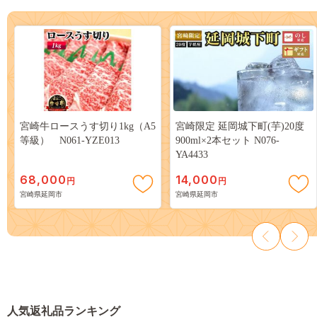
宮崎牛ロースうす切り1kg（A5
宮崎限定 延岡城下町(芋)20度
等級） N061-YZE013
900ml×2本セット N076-
YA4433
68,000
14,000
円
円
宮崎県延岡市
宮崎県延岡市
人気返礼品ランキング