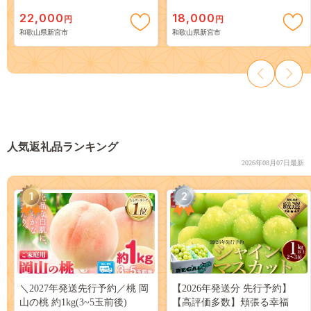
の梅干 【nky014-215k】
22,000
18,000
円
円
和歌山県新宮市
和歌山県新宮市
人気返礼品ランキング
2026年08月07日最新
1
2
＼2027年発送先行予約／桃 岡
【2026年発送分 先行予約】
山の桃 約1kg(3~5玉前後)
【高評価多数】頬張る幸福