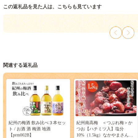
この返礼品を見た人は、こちらも見ています
関連する返礼品
紀州の梅酒 飲み比べ３本セッ
紀州南高梅 ＜つぶれ梅＞か
ト / お酒 酒 梅酒 地酒
つお【ハチミツ入】塩分
【prm002B】
10%（1.5kg）なかやまさんち