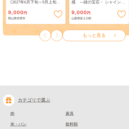
《2027年6月下旬～9月上旬頃
感 ～緑の宝石・ シャインマ
出荷》 ご家庭用 訳あり 白桃
スカット ～ １ｋｇ以上（２～
9,000
9,000
円
円
岡山 はくとう スイーツ フル
３房） フルーツ 山梨県産 果
岡山県笠岡市
山梨県富士川町
ーツ 果物 デザート 旬 モモ も
物 くだもの シャイン マスカ
も 先行予約 送料無料 果物 岡
ット ぶどう ブドウ 葡萄 大粒
山県 笠岡市 清水白桃 白鳳 白
種なし 先行予約 富士川町
もっと見る
麗 クール便---
10000円 一万円 9000円 九千円
kasaoka_zsy_419_100---
カテゴリで選ぶ
肉
家具
米・パン
飲料類