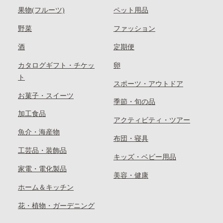
果物(フルーツ)
ペット用品
野菜
ファッション
酒
定期便
カタログギフト・チケッ
卵
ト
スポーツ・アウトドア
お菓子・スイーツ
季節・旬の品
加工食品
アクティビティ・ツアー
魚介・海産物
布団・寝具
工芸品・装飾品
キッズ・ベビー用品
家電・電化製品
美容・健康
ホーム＆キッチン
花・植物・ガーデニング