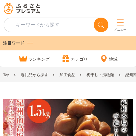
メニュー
注目ワード
ランキング
カテゴリ
地域
Top
返礼品から探す
加工食品
梅干し・漬物類
紀州南