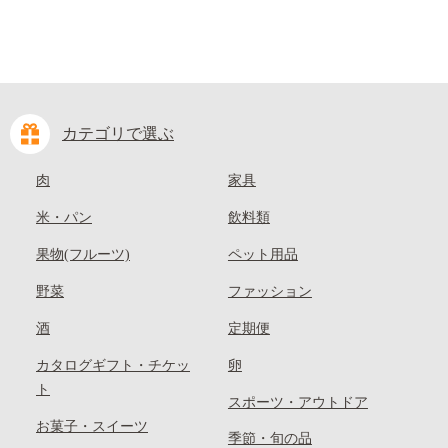
カテゴリで選ぶ
肉
家具
米・パン
飲料類
果物(フルーツ)
ペット用品
野菜
ファッション
酒
定期便
カタログギフト・チケッ
卵
ト
スポーツ・アウトドア
お菓子・スイーツ
季節・旬の品