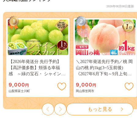
2026年08月08日最新
1
2
【2026年発送分 先行予約】
＼2027年発送先行予約／桃 岡
【高評価多数】頬張る幸福
山の桃 約1kg(3~5玉前後)
感 ～緑の宝石・ シャインマ
《2027年6月下旬～9月上旬頃
スカット ～ １ｋｇ以上（２～
出荷》 ご家庭用 訳あり 白桃
9,000
9,000
円
円
３房） フルーツ 山梨県産 果
岡山 はくとう スイーツ フル
山梨県富士川町
岡山県笠岡市
物 くだもの シャイン マスカ
ーツ 果物 デザート 旬 モモ も
ット ぶどう ブドウ 葡萄 大粒
も 先行予約 送料無料 果物 岡
種なし 先行予約 富士川町
山県 笠岡市 清水白桃 白鳳 白
もっと見る
10000円 一万円 9000円 九千円
麗 クール便---
kasaoka_zsy_419_100---