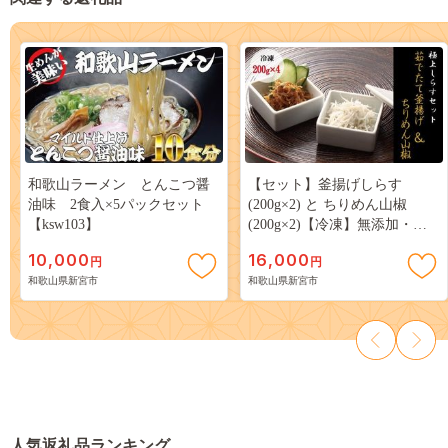
和歌山ラーメン とんこつ醤
【セット】釜揚げしらす
油味 2食入×5パックセット
(200g×2) と ちりめん山椒
【ksw103】
(200g×2)【冷凍】無添加・無
着色 【mar106】
10,000
16,000
円
円
和歌山県新宮市
和歌山県新宮市
人気返礼品ランキング