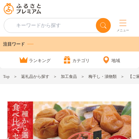
メニュー
注目ワード
ランキング
カテゴリ
地域
Top
返礼品から探す
加工食品
梅干し・漬物類
【ご家