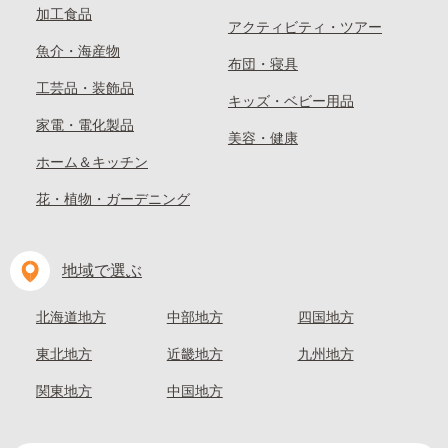
加工食品
アクティビティ・ツアー
魚介・海産物
布団・寝具
工芸品・装飾品
キッズ・ベビー用品
家電・電化製品
美容・健康
ホーム＆キッチン
花・植物・ガーデニング
地域で選ぶ
北海道地方
中部地方
四国地方
東北地方
近畿地方
九州地方
関東地方
中国地方