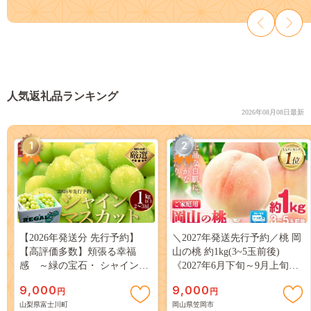
人気返礼品ランキング
2026年08月08日最新
1
2
【2026年発送分 先行予約】
＼2027年発送先行予約／桃 岡
【高評価多数】頬張る幸福
山の桃 約1kg(3~5玉前後)
感 ～緑の宝石・ シャインマ
《2027年6月下旬～9月上旬頃
スカット ～ １ｋｇ以上（２～
出荷》 ご家庭用 訳あり 白桃
9,000
9,000
円
円
３房） フルーツ 山梨県産 果
岡山 はくとう スイーツ フル
山梨県富士川町
岡山県笠岡市
物 くだもの シャイン マスカ
ーツ 果物 デザート 旬 モモ も