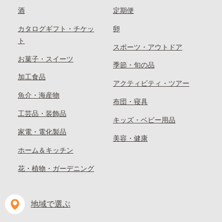
酒
定期便
カタログギフト・チケッ
卵
ト
スポーツ・アウトドア
お菓子・スイーツ
季節・旬の品
加工食品
アクティビティ・ツアー
魚介・海産物
布団・寝具
工芸品・装飾品
キッズ・ベビー用品
家電・電化製品
美容・健康
ホーム＆キッチン
花・植物・ガーデニング
地域で選ぶ