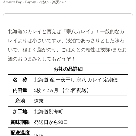
Amazon Pay・Paypay・d払い・楽天ペイ
北海道のカレイと言えば「宗八カレイ」！一般的なカ
レイよりは小さいですが、淡泊であっさりとした味わ
いで、程よく脂がのり、ごはんとの相性は抜群♪またお
酒のおつまみとしてもどうぞ！
お礼の品詳細
名 称
北海道 産 一夜干し 宗八 カレイ 定期便
内容量
5枚 × 2ヵ月 【全2回配送】
産地
道東
加工地
北海道別海町
賞味期限
発送日から90日
配送温度