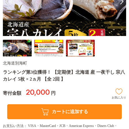
北海道別海町
ランキング第3位獲得！ 【定期便】北海道 産 一夜干し 宗八
カレイ 5枚 × 2ヵ月 【全 2回 】
20,000
寄付金額
円
お気に入り
カートに追加する
お支払い方法： VISA・MasterCard・JCB・American Express・Diners Club・