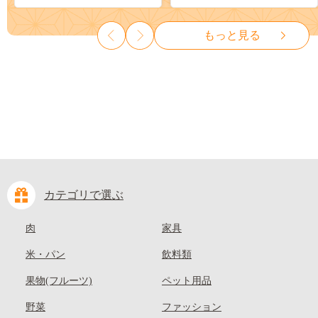
ット ぶどう ブドウ 葡萄 大粒
も 先行予約 送料無料 果物 岡
種なし 先行予約 富士川町
山県 笠岡市 清水白桃 白鳳 白
もっと見る
10000円 一万円 9000円 九千円
麗 クール便---
kasaoka_zsy_419_100---
カテゴリで選ぶ
肉
家具
米・パン
飲料類
果物(フルーツ)
ペット用品
野菜
ファッション