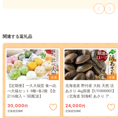
関連する返礼品
冷凍
冷蔵
【定期便】一久大福堂 食べ比
北海道産 野付産 大粒 天然 活
べ大福セット 8種×各2個 【合
あさり 4kg前後【UY0000005】
計16個入 × 3回配送】
（北海道 別海町 あさり アサ
リ 貝 大粒 ふるさと納税）
30,000
24,000
円
円
北海道別海町
北海道別海町