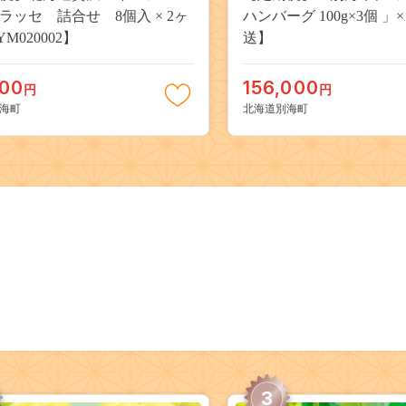
ラッセ 詰合せ 8個入 × 2ヶ
ハンバーグ 100g×3個 」
M020002】
送】
000
156,000
円
円
海町
北海道別海町
3