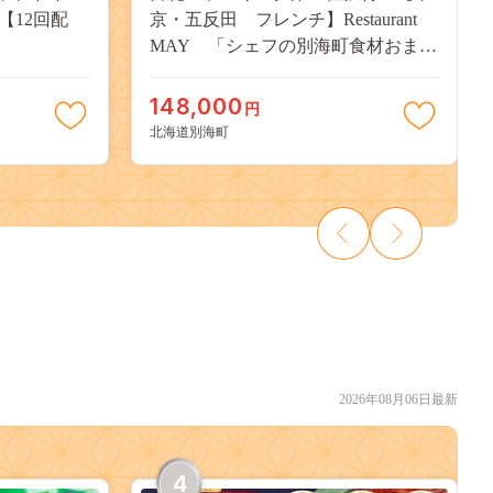
×【12回配
京・五反田 フレンチ】Restaurant
MAY 「シェフの別海町食材おまか
せコース」お食事券2名様
【CC0000068】（食事券 お食事券 食
148,000
円
事 東京 東京都 フレンチ フランス料
北海道別海町
理）
2026年08月06日最新
4