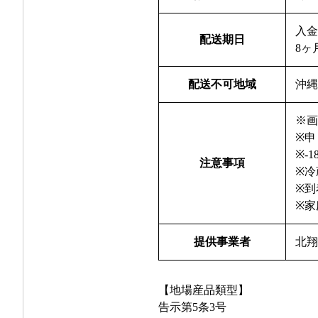
入
配送期日
8ヶ
配送不可地域
沖
※
※
※-
注意事項
※
※
※
提供事業者
北
【地場産品類型】
告示第5条3号