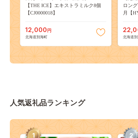
【THE ICE】エキストラミルク8個
ロング
【CJ0000018】
月【HY
12,000
22,
円
北海道別海町
北海道別
人気返礼品ランキング
1
2