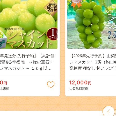
26年発送分 先行予約】【高評価
【2026年先行予約】山梨
頬張る幸福感 ～緑の宝石・
ンマスカット 2房（約1.0
ンマスカット ～ １ｋｇ以上
高糖度 種なし 甘い ぶど
３房） フルーツ 山梨県産 果
ーツ 果物 産地直送 贈答
だもの シャイン マスカット ぶ
JX003
00
12,000
円
円
ブドウ 葡萄 大粒 種なし 先行予
士川町
山梨県都留市
川町 10000円 一万円 9000円