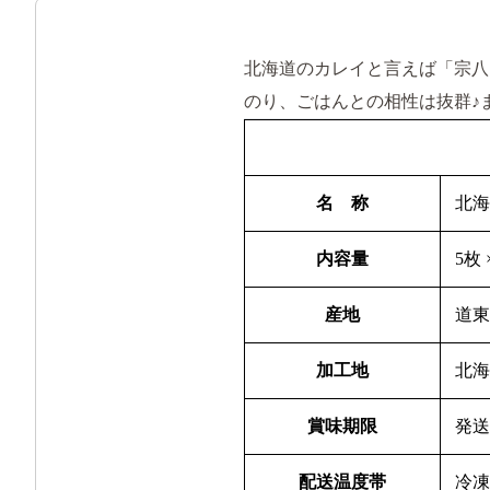
北海道のカレイと言えば「宗八
のり、ごはんとの相性は抜群♪
名 称
北海
内容量
5枚
産地
道
加工地
北
賞味期限
発送
配送温度帯
冷