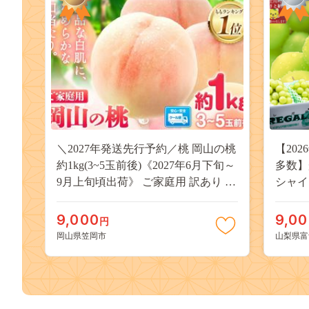
＼2027年発送先行予約／桃 岡山の桃
【20
約1kg(3~5玉前後)《2027年6月下旬～
多数】
9月上旬頃出荷》 ご家庭用 訳あり 白
シャイ
桃 岡山 はくとう スイーツ フルーツ
（２～
果物 デザート 旬 モモ もも 先行予約
物 く
9,000
9,0
円
送料無料 果物 岡山県 笠岡市 清水白
どう 
岡山県笠岡市
山梨県富
桃 白鳳 白麗 クール便---
約 富士
kasaoka_zsy_419_100---
九千円