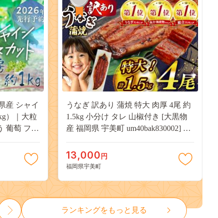
県産 シャイ
うなぎ 訳あり 蒲焼 特大 肉厚 4尾 約
kg）｜大粒
1.5kg 小分け タレ 山椒付き [大黒物
う 葡萄 フル
産 福岡県 宇美町 um40bak830002] 不
用 送料無料
揃い 規格外 家庭用 鰻 ウナギ unagi
うなぎ蒲焼 鰻蒲焼き 蒲焼き かば焼
13,000
円
き 真空パック 個包装 冷凍 13000
福岡県宇美町
13000円
ランキングをもっと見る