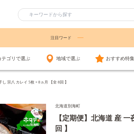
注目ワード
カテゴリで選ぶ
地域で選ぶ
おすすめ特
 宗八 カレイ 5枚 × 8ヵ月 【全 8回 】
北海道別海町
【定期便】北海道 産 一夜干
回 】