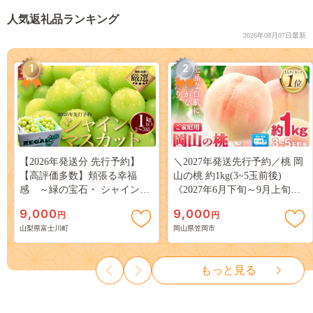
人気返礼品ランキング
2026年08月07日最新
1
2
【2026年発送分 先行予約】
＼2027年発送先行予約／桃 岡
【高評価多数】頬張る幸福
山の桃 約1kg(3~5玉前後)
感 ～緑の宝石・ シャインマ
《2027年6月下旬～9月上旬頃
スカット ～ １ｋｇ以上（２～
出荷》 ご家庭用 訳あり 白桃
9,000
9,000
円
円
３房） フルーツ 山梨県産 果
岡山 はくとう スイーツ フル
山梨県富士川町
岡山県笠岡市
物 くだもの シャイン マスカ
ーツ 果物 デザート 旬 モモ も
ット ぶどう ブドウ 葡萄 大粒
も 先行予約 送料無料 果物 岡
種なし 先行予約 富士川町
山県 笠岡市 清水白桃 白鳳 白
もっと見る
10000円 一万円 9000円 九千円
麗 クール便---
kasaoka_zsy_419_100---