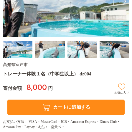
高知県室戸市
トレーナー体験１名（中学生以上） dr004
8,000
寄付金額
円
お気に入り
カートに追加する
お支払い方法： VISA・MasterCard・JCB・American Express・Diners Club・
Amazon Pay・Paypay・d払い・楽天ペイ