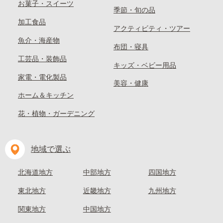
お菓子・スイーツ
季節・旬の品
加工食品
アクティビティ・ツアー
魚介・海産物
布団・寝具
工芸品・装飾品
キッズ・ベビー用品
家電・電化製品
美容・健康
ホーム＆キッチン
花・植物・ガーデニング
地域で選ぶ
北海道地方
中部地方
四国地方
東北地方
近畿地方
九州地方
関東地方
中国地方