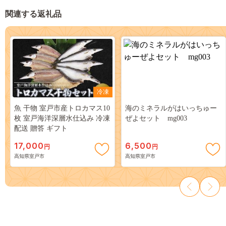
関連する返礼品
冷凍
魚 干物 室戸市産トロカマス10
海のミネラルがはいっちゅー
枚 室戸海洋深層水仕込み 冷凍
ぜよセット mg003
配送 贈答 ギフト
17,000
6,500
円
円
高知県室戸市
高知県室戸市