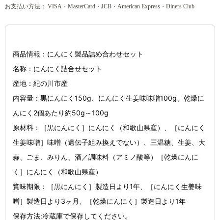
お支払い方法： VISA・MasterCard・JCB・American Express・Diners Club
商品情報：にんにく製品詰め合わせセット
名称：にんにく詰合せセット
産地：紀の川市産
内容量：黒にんにく150g、にんにく生姜味味噌100g、乾燥に
んにく2個あたり約50g～100g
原材料：［黒にんにく］にんにく（和歌山県産）、［にんにく
生姜味噌］味噌（遺伝子組み換えでない）、三温糖、生姜、大
蒜、ごま、みりん、酒／調味料（アミノ酸等）［乾燥にんに
く］にんにく（和歌山県産）
賞味期限：［黒にんにく］製造日より1年、［にんにく生姜味
噌］製造日より3ヶ月、［乾燥にんにく］製造日より1年
保存方法:冷蔵庫で保存してください。