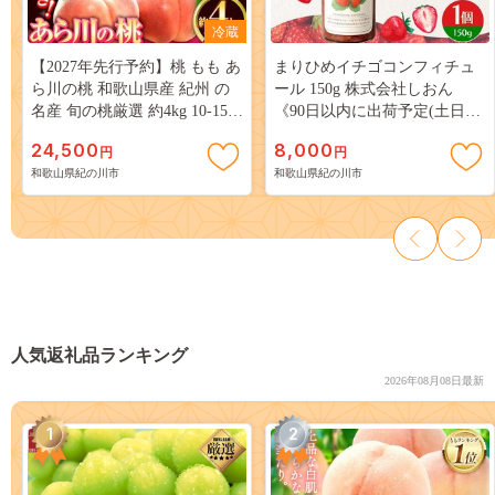
冷蔵
【2027年先行予約】桃 もも あ
まりひめイチゴコンフィチュ
ら川の桃 和歌山県産 紀州 の
ール 150g 株式会社しおん
名産 旬の桃厳選 約4kg 10-15玉
《90日以内に出荷予定(土日祝
入り 《2027年6月中旬-8月中旬
除く)》 和歌山県 紀の川市---
24,500
8,000
円
円
頃出荷》 果物 フルーツ お取
wsk_sionitg_90d_22_8000_150g-
和歌山県紀の川市
和歌山県紀の川市
り寄せ 和歌山 予約 あかつき
--
紀の川 あらかわ 白鳳 日川白
鳳 八旗白鳳 清水白桃 川中島
白桃 つきあかり---
wfn_cwlocal255_6c8c_26_24500_4kg-
--
人気返礼品ランキング
2026年08月08日最新
1
2