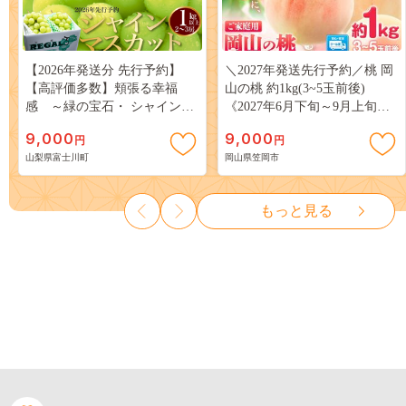
【2026年発送分 先行予約】
＼2027年発送先行予約／桃 岡
【高評価多数】頬張る幸福
山の桃 約1kg(3~5玉前後)
感 ～緑の宝石・ シャインマ
《2027年6月下旬～9月上旬頃
スカット ～ １ｋｇ以上（２～
出荷》 ご家庭用 訳あり 白桃
9,000
9,000
円
円
３房） フルーツ 山梨県産 果
岡山 はくとう スイーツ フル
山梨県富士川町
岡山県笠岡市
物 くだもの シャイン マスカ
ーツ 果物 デザート 旬 モモ も
ット ぶどう ブドウ 葡萄 大粒
も 先行予約 送料無料 果物 岡
種なし 先行予約 富士川町
山県 笠岡市 清水白桃 白鳳 白
もっと見る
10000円 一万円 9000円 九千円
麗 クール便---
kasaoka_zsy_419_100---