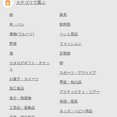
カテゴリで選ぶ
肉
家具
米・パン
飲料類
果物(フルーツ)
ペット用品
野菜
ファッション
酒
定期便
カタログギフト・チケッ
卵
ト
スポーツ・アウトドア
お菓子・スイーツ
季節・旬の品
加工食品
アクティビティ・ツアー
魚介・海産物
布団・寝具
工芸品・装飾品
キッズ・ベビー用品